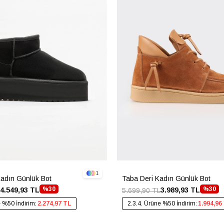
1
Kadın Günlük Bot
Taba Deri Kadın Günlük Bot
%30
%30
4.549,93 TL
3.989,93 TL
5.699,90 TL
e %50 İndirim:
2.274,97 TL
2.3.4. Ürüne %50 İndirim:
1.994,96