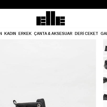
Büyük Yaz İndirimi Başladı!
Kargo Ücretsiz!
N
KADIN
ERKEK
ÇANTA & AKSESUAR
DERİ CEKET
GA