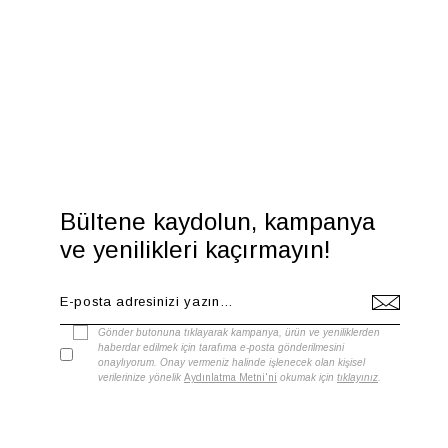
Bültene kaydolun, kampanya
ve yenilikleri kaçırmayın!
Gönder butonuna tıklayarak kampanya, ürün ve yeniliklerden
haberdar edilmek için tarafıma e-posta gönderilmesini
onaylıyorum. Onay vermeniz halinde işlenecek olan kişisel
verilerinize yönelik
Aydınlatma Metni'ni
okumak için
tıklayınız
.