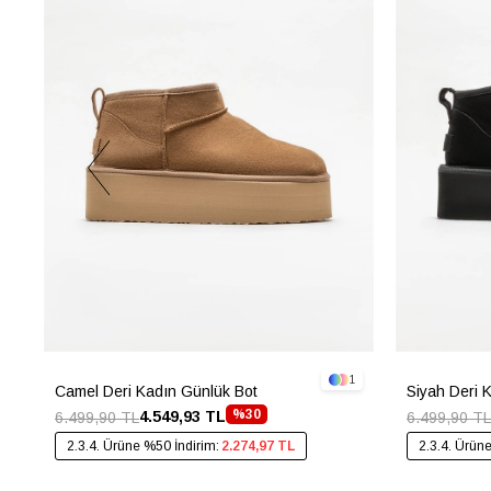
1
Camel Deri Kadın Günlük Bot
Siyah Deri 
%30
4.549,93 TL
6.499,90 TL
6.499,90 TL
2.3.4. Ürüne %50 İndirim:
2.274,97 TL
2.3.4. Ürün