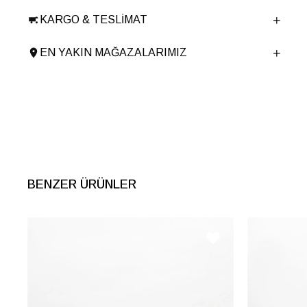
Taban Malzemesi
EVA
KARGO & TESLIMAT
Ürün Cinsi
Günlük Düz
Taban Yüksekliği
6 cm
EN YAKIN MAĞAZALARIMIZ
Menşei
TURKIYE
Ürün Grubu
BOT
BENZER ÜRÜNLER