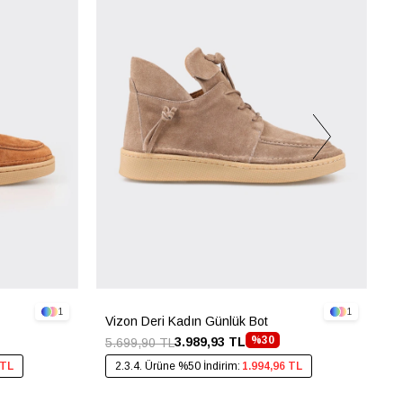
1
1
Vizon Deri Kadın Günlük Bot
S
%30
3.989,93 TL
5.699,90 TL
4
 TL
2.3.4. Ürüne %50 İndirim:
1.994,96 TL