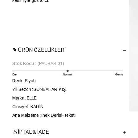
kesimiyle göz alıcı.
ÜRÜN ÖZELLIKLERI
Stok Kodu
(PAURAS-01)
Renk
Siyah
Yıl Sezon
SONBAHAR-KIŞ
Marka
ELLE
Cinsiyet
KADIN
Ana Malzeme
İnek Derisi-Tekstil
Astar Malzemesi
Tekstil
İPTAL & İADE
Topuk Boyu
6 cm