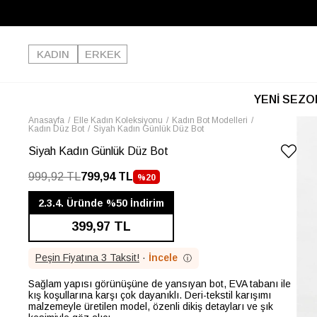
KADIN
ERKEK
YENİ SEZO
Anasayfa
Elle Kadın Koleksiyonu
Kadın Bot Modelleri
Kadın Düz Bot
Siyah Kadın Günlük Düz Bot
Siyah Kadın Günlük Düz Bot
999,92 TL
799,94 TL
%
20
İNDIRIM
2.3.4. Üründe %50 İndirim
399,97 TL
Peşin Fiyatına 3 Taksit!
·
İncele
ⓘ
Sağlam yapısı görünüşüne de yansıyan bot, EVA tabanı ile
kış koşullarına karşı çok dayanıklı. Deri-tekstil karışımı
malzemeyle üretilen model, özenli dikiş detayları ve şık