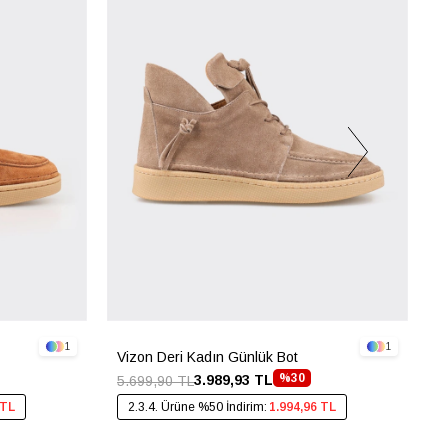
1
1
Vizon Deri Kadın Günlük Bot
S
%30
3.989,93 TL
5.699,90 TL
4
 TL
2.3.4. Ürüne %50 İndirim:
1.994,96 TL