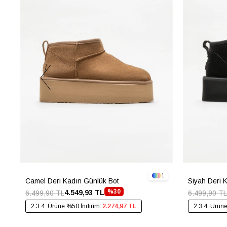
1
Camel Deri Kadın Günlük Bot
Siyah Deri 
%30
4.549,93 TL
6.499,90 TL
6.499,90 TL
2.3.4. Ürüne %50 İndirim:
2.274,97 TL
2.3.4. Ürün