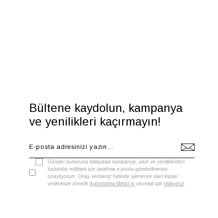
Bültene kaydolun, kampanya
ve yenilikleri kaçırmayın!
Gönder butonuna tıklayarak kampanya, ürün ve yeniliklerden
haberdar edilmek için tarafıma e-posta gönderilmesini
onaylıyorum. Onay vermeniz halinde işlenecek olan kişisel
verilerinize yönelik
Aydınlatma Metni'ni
okumak için
tıklayınız
.