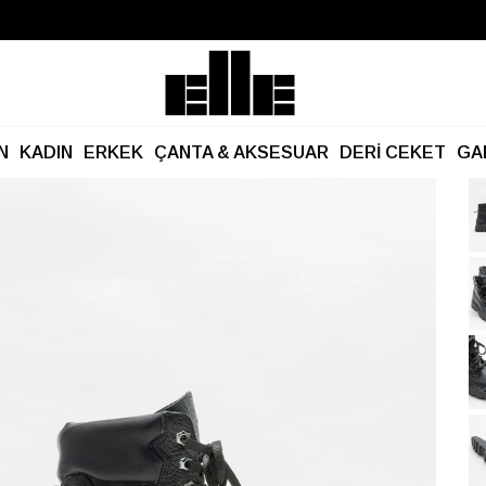
Büyük Yaz İndirimi Başladı!
Kargo Ücretsiz!
N
KADIN
ERKEK
ÇANTA & AKSESUAR
DERİ CEKET
GA