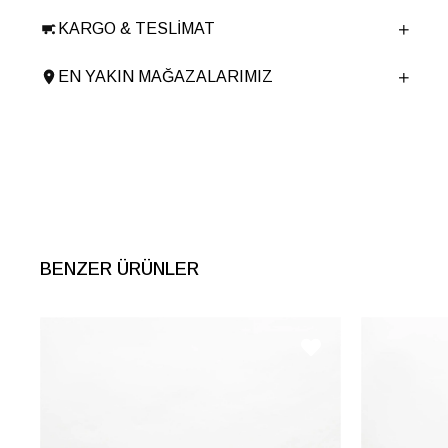
Taban Malzemesi
Termolight
KARGO & TESLIMAT
Ürün Cinsi
Günlük Düz
Tema
Puffer
EN YAKIN MAĞAZALARIMIZ
Menşei
TURKIYE
Ürün Grubu
BOT
BENZER ÜRÜNLER