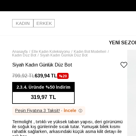
KADIN
ERKEK
YENİ SEZO
Anasayfa
Elle Kadın Koleksiyonu
Kadın Bot Modelleri
Kadın Düz Bot
Siyah Kadın Günlük Düz Bot
Siyah Kadın Günlük Düz Bot
799,92 TL
639,94 TL
%
20
İNDIRIM
2.3.4. Üründe %50 İndirim
319,97 TL
Peşin Fiyatına 3 Taksit!
·
İncele
ⓘ
Termolight , tırtıklı ve yüksek taban yapısı, deri görünümü
ile soğuk kış günlerinde sıcak tutar. Yumuşak bilek kısmı
rahatlık sağlarken, arkasındaki küçük asma kilit detayı ile