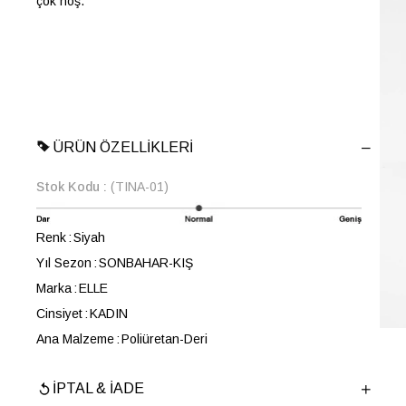
çok hoş.
ÜRÜN ÖZELLIKLERI
Stok Kodu
(TINA-01)
Renk
Siyah
Yıl Sezon
SONBAHAR-KIŞ
Marka
ELLE
Cinsiyet
KADIN
Ana Malzeme
Poliüretan-Deri
Astar Malzemesi
Sıcak Astar
İPTAL & İADE
Topuk Boyu
4.3 cm