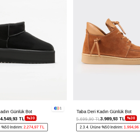
1
Kadın Günlük Bot
Taba Deri Kadın Günlük Bot
%30
%30
4.549,93 TL
3.989,93 TL
5.699,90 TL
e %50 İndirim:
2.274,97 TL
2.3.4. Ürüne %50 İndirim:
1.994,96