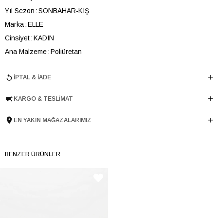
Yıl Sezon
SONBAHAR-KIŞ
Marka
ELLE
Cinsiyet
KADIN
Ana Malzeme
Poliüretan
Astar Malzemesi
Tekstil
İPTAL & İADE
En
34 cm
Boy
32 cm
KARGO & TESLIMAT
Derinlik
8 cm
Ürün Cinsi
El Çantası
EN YAKIN MAĞAZALARIMIZ
Tema
Exotic
Menşei
TURKIYE
BENZER ÜRÜNLER
Ürün Grubu
CANTA
İnternet Kategorisi
El Çantası