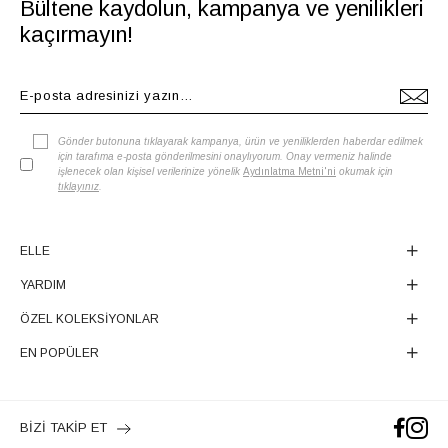
Bültene kaydolun, kampanya ve yenilikleri
kaçırmayın!
Gönder butonuna tıklayarak kampanya, ürün ve yeniliklerden haberdar edilmek
için tarafıma e-posta gönderilmesini onaylıyorum. Onay vermeniz halinde
işlenecek olan kişisel verilerinize yönelik
Aydınlatma Metni'ni
okumak için
tıklayınız
.
ELLE
YARDIM
ÖZEL KOLEKSİYONLAR
EN POPÜLER
BİZİ TAKİP ET