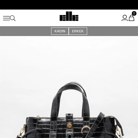
Büyük Yaz İndirimi Başladı!
Kargo Ücretsiz!
0
KADIN
ERKEK