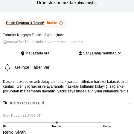
Ürün stoklarımızda kalmamıştır.
Peşin Fiyatına 3 Taksit!
·
İncele
ⓘ
Tahmini Kargoya Teslim: 3 gün içinde
Anasayfa
Tüm Ürünler
Siyah Kadın El Çantası
Mağazada Ara
Satış Danışmanına Sor
Gelince Haber Ver
Desenli dokusu ve aslı detayları ile fark yaratan stilinize hareket katacak bir el
çantası. Geniş iç hacmi ve ayarlanabilir askıları kullanım kolaylığı sağlarken,
poliüretan malzemenin dayanıklı yapısı sayesinde uzun yıllar kullanabilirsiniz.
ÜRÜN ÖZELLIKLERI
Stok Kodu
(ZUYOS-01)
Renk
Siyah