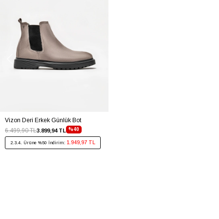
Vizon Deri Erkek Günlük Bot
%40
6.499,90 TL
3.899,94 TL
1.949,97 TL
2.3.4. Ürüne %50 İndirim: