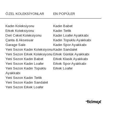
ÖZEL KOLEKSİYONLAR
EN POPÜLER
Kadın Koleksiyonu
Kadın Babet
Erkek Koleksiyonu
Kadın Terlik
Deri Ceket Koleksiyonu
Kadın Loafer Ayakkabı
Çanta & Aksesuar
Kadın Topuklu Ayakkabı
Garage Sale
Kadın Spor Ayakkabı
Yeni Sezon Kadın Koleksiyonu
Kadın Sandalet
Yeni Sezon Erkek Koleksiyonu
Erkek Günlük Ayakkabı
Yeni Sezon Kadın Babet
Erkek Klasik Ayakkabı
Yeni Sezon Kadın Loafer
Erkek Spor Ayakkabı
Yeni Sezon Kadın Topuklu
Erkek Loafer
Ayakkabı
Yeni Sezon Kadın Terlik
Yeni Sezon Kadın Sandalet
Yeni Sezon Erkek Loafer