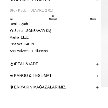
Stok Kodu
(DEVARE-2-01)
Renk
Siyah
Yıl Sezon
SONBAHAR-KIŞ
Marka
ELLE
Cinsiyet
KADIN
Ana Malzeme
Poliüretan
Astar Malzemesi
Tekstil
İPTAL & İADE
En
20 cm
Boy
15 cm
KARGO & TESLIMAT
Derinlik
9 cm
Ürün Cinsi
El Çantası
EN YAKIN MAĞAZALARIMIZ
Tema
Gamer
Menşei
TURKIYE
Ürün Grubu
CANTA