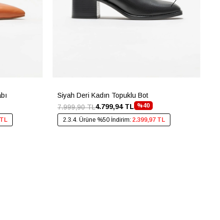
abı
Siyah Deri Kadın Topuklu Bot
G
%40
4.799,94 TL
7.999,90 TL
4
 TL
2.3.4. Ürüne %50 İndirim:
2.399,97 TL