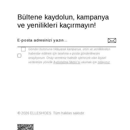
Bültene kaydolun, kampanya
ve yenilikleri kaçırmayın!
Gönder butonuna tıklayarak kampanya, ürün ve yeniliklerden
haberdar edilmek için tarafıma e-posta gönderilmesini
onaylıyorum. Onay vermeniz halinde işlenecek olan kişisel
verilerinize yönelik
Aydınlatma Metni'ni
okumak için
tıklayınız
.
© 2026 ELLESHOES. Tüm hakları saklıdır.