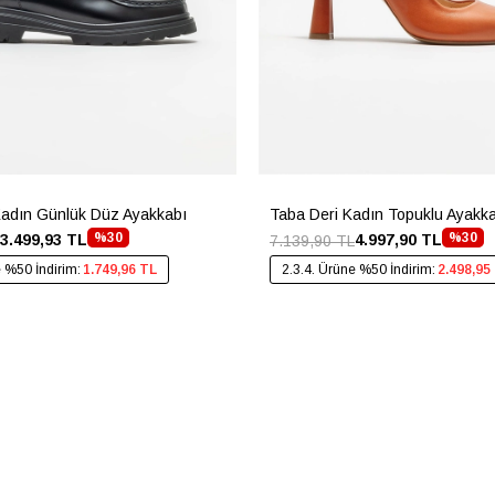
Kadın Günlük Düz Ayakkabı
Taba Deri Kadın Topuklu Ayakk
%30
%30
3.499,93 TL
4.997,90 TL
7.139,90 TL
e %50 İndirim:
1.749,96 TL
2.3.4. Ürüne %50 İndirim:
2.498,95