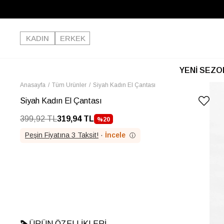
KADIN
ERKEK
YENİ SEZO
Anasayfa
Tüm Ürünler
Siyah Kadın El Çantası
Siyah Kadın El Çantası
399,92 TL
319,94 TL
%
20
İNDIRIM
Peşin Fiyatına 3 Taksit!
·
İncele
ⓘ
ÜRÜN ÖZELLIKLERI