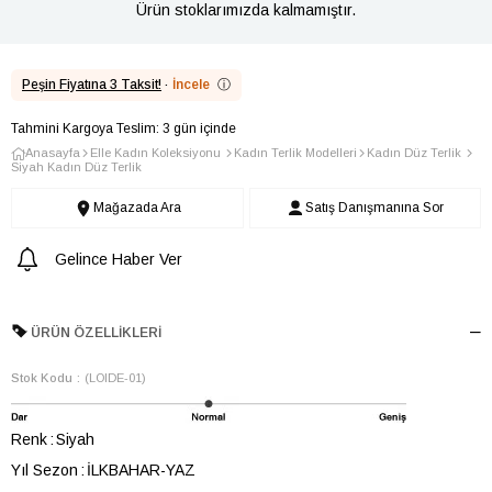
Ürün stoklarımızda kalmamıştır.
Peşin Fiyatına 3 Taksit!
·
İncele
ⓘ
Tahmini Kargoya Teslim: 3 gün içinde
Anasayfa
Elle Kadın Koleksiyonu
Kadın Terlik Modelleri
Kadın Düz Terlik
Siyah Kadın Düz Terlik
Mağazada Ara
Satış Danışmanına Sor
Gelince Haber Ver
ÜRÜN ÖZELLIKLERI
Stok Kodu
(LOIDE-01)
Renk
Siyah
Yıl Sezon
İLKBAHAR-YAZ