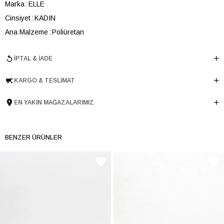
Marka
ELLE
Cinsiyet
KADIN
Ana Malzeme
Poliüretan
Astar Malzemesi
Poliüretan
İPTAL & İADE
Topuk Boyu
0.5 cm
Taban Malzemesi
TPU
KARGO & TESLIMAT
Ürün Cinsi
Düz
Tema
Romantic
EN YAKIN MAĞAZALARIMIZ
Menşei
TURKIYE
Ürün Grubu
TERLIK
BENZER ÜRÜNLER