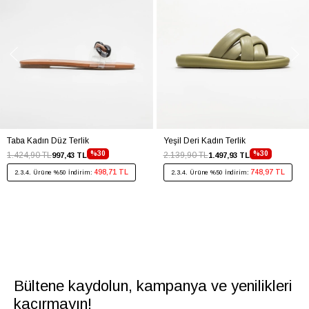
Taba Kadın Düz Terlik
Yeşil Deri Kadın Terlik
%30
%30
1.424,90 TL
2.139,90 TL
997,43 TL
1.497,93 TL
498,71 TL
748,97 TL
2.3.4. Ürüne %50 İndirim:
2.3.4. Ürüne %50 İndirim:
Bültene kaydolun, kampanya ve yenilikleri
kaçırmayın!