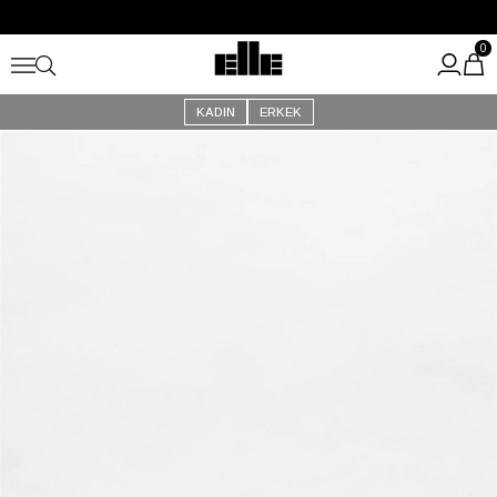
Büyük Yaz İndirimi Başladı!
Kargo Ücretsiz!
0
KADIN
ERKEK