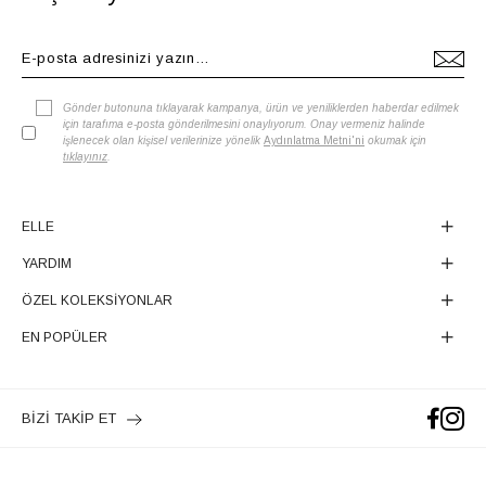
Gönder butonuna tıklayarak kampanya, ürün ve yeniliklerden haberdar edilmek
için tarafıma e-posta gönderilmesini onaylıyorum. Onay vermeniz halinde
işlenecek olan kişisel verilerinize yönelik
Aydınlatma Metni'ni
okumak için
tıklayınız
.
ELLE
YARDIM
ÖZEL KOLEKSİYONLAR
EN POPÜLER
BİZİ TAKİP ET