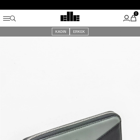
Büyük Yaz İndirimi Başladı!
Kargo Ücretsiz!
0
KADIN
ERKEK