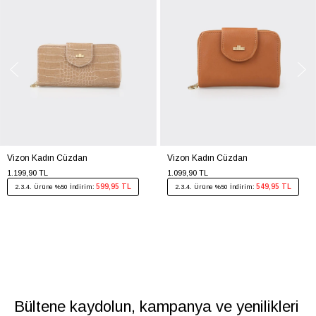
Vizon Kadın Cüzdan
Vizon Kadın Cüzdan
1.199,90 TL
1.099,90 TL
599,95 TL
549,95 TL
2.3.4. Ürüne %50 İndirim:
2.3.4. Ürüne %50 İndirim:
Bültene kaydolun, kampanya ve yenilikleri