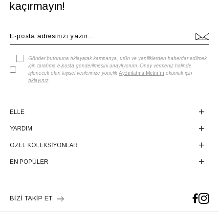
kaçırmayın!
Gönder butonuna tıklayarak kampanya, ürün ve yeniliklerden haberdar edilmek
için tarafıma e-posta gönderilmesini onaylıyorum. Onay vermeniz halinde
işlenecek olan kişisel verilerinize yönelik
Aydınlatma Metni'ni
okumak için
tıklayınız
.
ELLE
YARDIM
ÖZEL KOLEKSİYONLAR
EN POPÜLER
BİZİ TAKİP ET