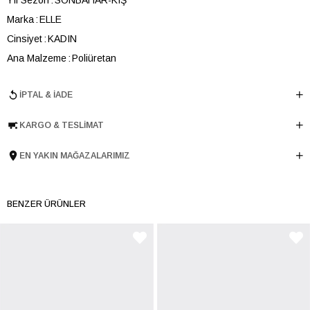
Marka
ELLE
Cinsiyet
KADIN
Ana Malzeme
Poliüretan
Astar Malzemesi
Poliüretan-Tekstil
İPTAL & İADE
En
19 cm
Boy
9 cm
KARGO & TESLIMAT
Derinlik
2 cm
Ürün Cinsi
Cüzdan
EN YAKIN MAĞAZALARIMIZ
Menşei
TURKIYE
Ürün Grubu
CUZDAN
BENZER ÜRÜNLER