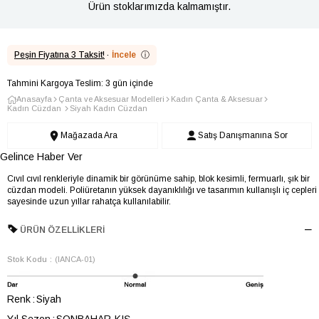
Ürün stoklarımızda kalmamıştır.
Peşin Fiyatına 3 Taksit!
·
İncele
ⓘ
Tahmini Kargoya Teslim: 3 gün içinde
Anasayfa
Çanta ve Aksesuar Modelleri
Kadın Çanta & Aksesuar
Kadın Cüzdan
Siyah Kadın Cüzdan
Mağazada Ara
Satış Danışmanına Sor
Gelince Haber Ver
Cıvıl cıvıl renkleriyle dinamik bir görünüme sahip, blok kesimli, fermuarlı, şık bir
cüzdan modeli. Poliüretanın yüksek dayanıklılığı ve tasarımın kullanışlı iç cepleri
sayesinde uzun yıllar rahatça kullanılabilir.
ÜRÜN ÖZELLIKLERI
Stok Kodu
(IANCA-01)
Renk
Siyah
Yıl Sezon
SONBAHAR-KIŞ