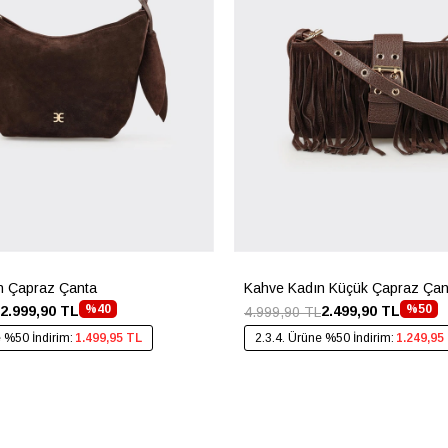
n Çapraz Çanta
Kahve Kadın Küçük Çapraz Çan
%40
%50
2.999,90 TL
2.499,90 TL
4.999,90 TL
e %50 İndirim:
1.499,95 TL
2.3.4. Ürüne %50 İndirim:
1.249,95