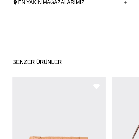
EN YAKIN MAĞAZALARIMIZ
Tema
Puffer
Menşei
TURKIYE
Ürün Grubu
CANTA
BENZER ÜRÜNLER