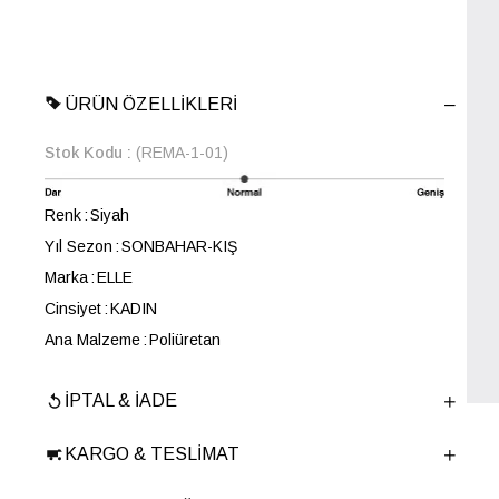
ÜRÜN ÖZELLIKLERI
Stok Kodu
(REMA-1-01)
Renk
Siyah
Yıl Sezon
SONBAHAR-KIŞ
Marka
ELLE
Cinsiyet
KADIN
Ana Malzeme
Poliüretan
Astar Malzemesi
Tekstil
İPTAL & İADE
En
35 cm
Boy
35 cm
KARGO & TESLIMAT
Derinlik
3 cm
Ürün Cinsi
Çapraz Çanta