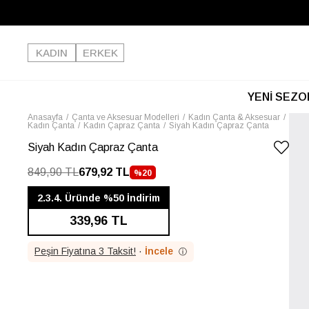
KADIN
ERKEK
YENİ SEZO
Anasayfa
Çanta ve Aksesuar Modelleri
Kadın Çanta & Aksesuar
Kadın Çanta
Kadın Çapraz Çanta
Siyah Kadın Çapraz Çanta
Siyah Kadın Çapraz Çanta
849,90 TL
679,92 TL
%
20
İNDIRIM
2.3.4. Üründe %50 İndirim
339,96 TL
Peşin Fiyatına 3 Taksit!
·
İncele
ⓘ