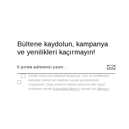
Bültene kaydolun, kampanya
ve yenilikleri kaçırmayın!
Gönder butonuna tıklayarak kampanya, ürün ve yeniliklerden
haberdar edilmek için tarafıma e-posta gönderilmesini
onaylıyorum. Onay vermeniz halinde işlenecek olan kişisel
verilerinize yönelik
Aydınlatma Metni'ni
okumak için
tıklayınız
.