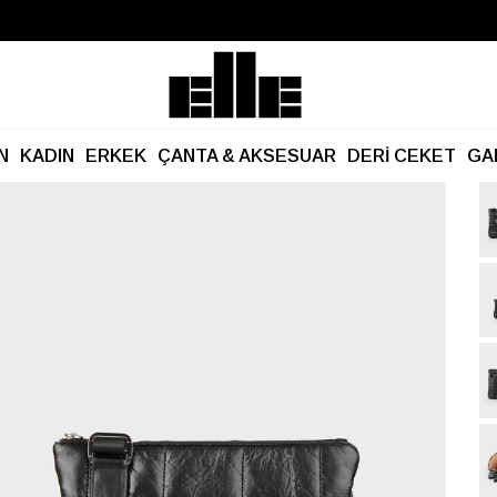
Büyük Yaz İndirimi Başladı!
Kargo Ücretsiz!
N
KADIN
ERKEK
ÇANTA & AKSESUAR
DERİ CEKET
GA