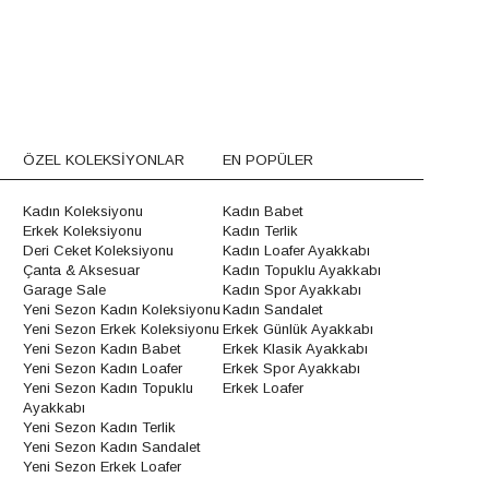
ÖZEL KOLEKSİYONLAR
EN POPÜLER
Kadın Koleksiyonu
Kadın Babet
Erkek Koleksiyonu
Kadın Terlik
Deri Ceket Koleksiyonu
Kadın Loafer Ayakkabı
Çanta & Aksesuar
Kadın Topuklu Ayakkabı
Garage Sale
Kadın Spor Ayakkabı
Yeni Sezon Kadın Koleksiyonu
Kadın Sandalet
Yeni Sezon Erkek Koleksiyonu
Erkek Günlük Ayakkabı
Yeni Sezon Kadın Babet
Erkek Klasik Ayakkabı
Yeni Sezon Kadın Loafer
Erkek Spor Ayakkabı
Yeni Sezon Kadın Topuklu
Erkek Loafer
Ayakkabı
Yeni Sezon Kadın Terlik
Yeni Sezon Kadın Sandalet
Yeni Sezon Erkek Loafer