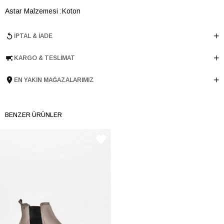
Astar Malzemesi
Koton
En
27 cm
İPTAL & İADE
Boy
17 cm
Derinlik
10 cm
KARGO & TESLIMAT
Ürün Cinsi
Çapraz Çanta
EN YAKIN MAĞAZALARIMIZ
Menşei
TURKIYE
Ürün Grubu
CANTA
BENZER ÜRÜNLER