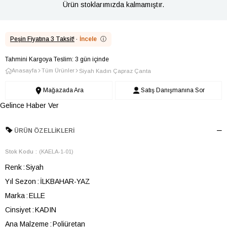
Ürün stoklarımızda kalmamıştır.
Peşin Fiyatına 3 Taksit!
·
İncele
ⓘ
Tahmini Kargoya Teslim: 3 gün içinde
Anasayfa
Tüm Ürünler
Siyah Kadın Çapraz Çanta
Mağazada Ara
Satış Danışmanına Sor
Gelince Haber Ver
ÜRÜN ÖZELLIKLERI
Stok Kodu
(KAELA-1-01)
Renk
Siyah
Yıl Sezon
İLKBAHAR-YAZ
Marka
ELLE
Cinsiyet
KADIN
Ana Malzeme
Poliüretan