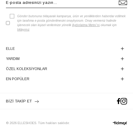
Gönder butonuna tıklayarak kampanya, ürün ve yeniliklerden haberdar edilmek
için tarafıma e-posta gönderilmesini onaylıyorum. Onay vermeniz halinde
işlenecek olan kişisel verilerinize yönelik
Aydınlatma Metni'ni
okumak için
tıklayınız
.
ELLE
YARDIM
ÖZEL KOLEKSİYONLAR
EN POPÜLER
BİZİ TAKİP ET
© 2026 ELLESHOES. Tüm hakları saklıdır.