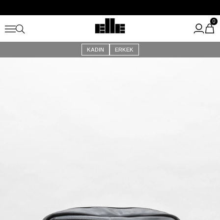
Büyük Yaz İndirimi Başladı!
Kargo Ücretsiz!
0
KADIN
ERKEK