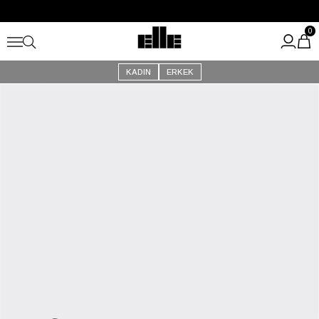
Büyük Yaz İndirimi Başladı!
Kargo Ücretsiz!
0
KADIN
ERKEK