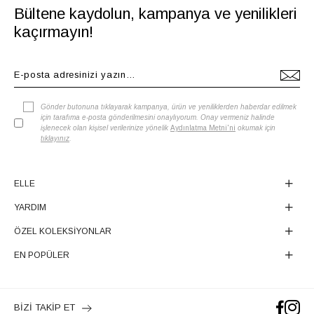
Bültene kaydolun, kampanya ve yenilikleri
kaçırmayın!
Gönder butonuna tıklayarak kampanya, ürün ve yeniliklerden haberdar edilmek
için tarafıma e-posta gönderilmesini onaylıyorum. Onay vermeniz halinde
işlenecek olan kişisel verilerinize yönelik
Aydınlatma Metni'ni
okumak için
tıklayınız
.
ELLE
YARDIM
ÖZEL KOLEKSİYONLAR
EN POPÜLER
BİZİ TAKİP ET