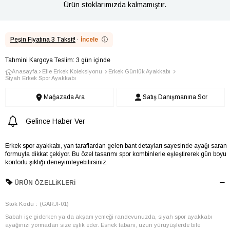
Ürün stoklarımızda kalmamıştır.
Peşin Fiyatına 3 Taksit!
·
İncele
ⓘ
Tahmini Kargoya Teslim: 3 gün içinde
Anasayfa
Elle Erkek Koleksiyonu
Erkek Günlük Ayakkabı
Siyah Erkek Spor Ayakkabı
Mağazada Ara
Satış Danışmanına Sor
Gelince Haber Ver
Erkek spor ayakkabı, yan taraflardan gelen bant detayları sayesinde ayağı saran
formuyla dikkat çekiyor. Bu özel tasarımı spor kombinlerle eşleştirerek gün boyu
konforlu şıklığı deneyimleyebilirsiniz.
ÜRÜN ÖZELLIKLERI
Stok Kodu
(GARJI-01)
Sabah işe giderken ya da akşam yemeği randevunuzda, siyah spor ayakkabı
ayağınızı yormadan size eşlik eder. Esnek tabanı, uzun yürüyüşlerde bile