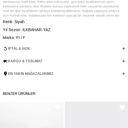
adımlarınızı hafif tutar. Nefes alan üst yüzeyi, gün boyu ayaklarınızın serin
kalmasına yardımcı olur. Modern duruşu sayesinde hem casual bir pantolonla
hem de spor kıyafetlerle rahatça kombinleyebilirsiniz. Sağlam yapısıyla yıllarca
size hizmet eder, dolabınızda her kombine uyacak bir seçenek olarak yerini alır.
Renk
Siyah
Yıl Sezon
İLKBAHAR-YAZ
Marka
ELLE
Cinsiyet
ERKEK
İPTAL & İADE
Ana Malzeme
Poliüretan
KARGO & TESLIMAT
Astar Malzemesi
Tekstil
Topuk Boyu
4 cm
EN YAKIN MAĞAZALARIMIZ
Taban Malzemesi
Poliüretan
Ürün Cinsi
Havuz
Taban Yüksekliği
4 cm
BENZER ÜRÜNLER
Menşei
TURKIYE
Ürün Grubu
AYAKKABI