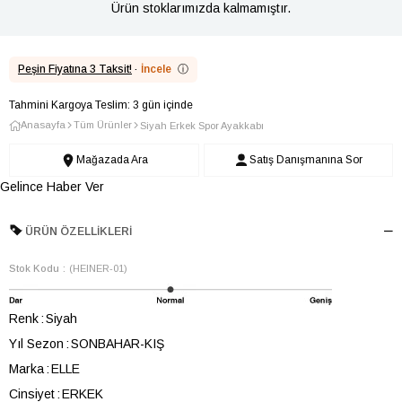
Ürün stoklarımızda kalmamıştır.
Peşin Fiyatına 3 Taksit!
·
İncele
ⓘ
Tahmini Kargoya Teslim: 3 gün içinde
Anasayfa
Tüm Ürünler
Siyah Erkek Spor Ayakkabı
Mağazada Ara
Satış Danışmanına Sor
Gelince Haber Ver
ÜRÜN ÖZELLIKLERI
Stok Kodu
(HEINER-01)
Renk
Siyah
Yıl Sezon
SONBAHAR-KIŞ
Marka
ELLE
Cinsiyet
ERKEK