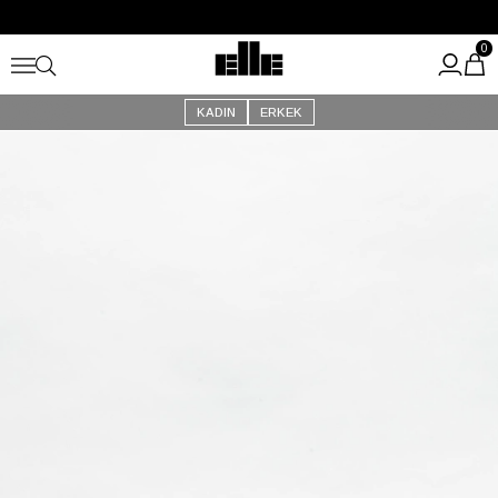
Büyük Yaz İndirimi Başladı!
Kargo Ücretsiz!
0
KADIN
ERKEK