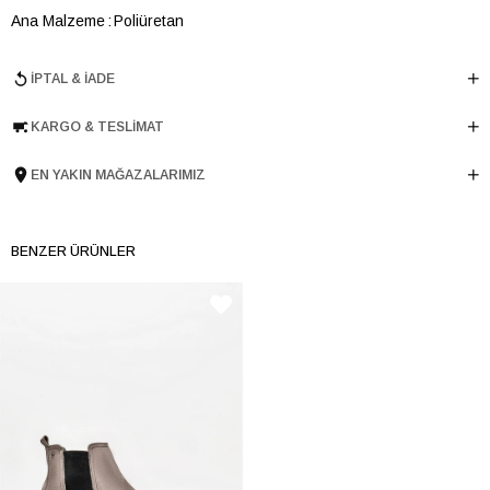
Ana Malzeme
Poliüretan
Astar Malzemesi
Poliüretan
İPTAL & İADE
Topuk Boyu
4.5 cm
Taban Malzemesi
Poliüretan
KARGO & TESLIMAT
Ürün Cinsi
Havuz
Taban Yüksekliği
3 cm
EN YAKIN MAĞAZALARIMIZ
Menşei
TURKIYE
Ürün Grubu
AYAKKABI
BENZER ÜRÜNLER