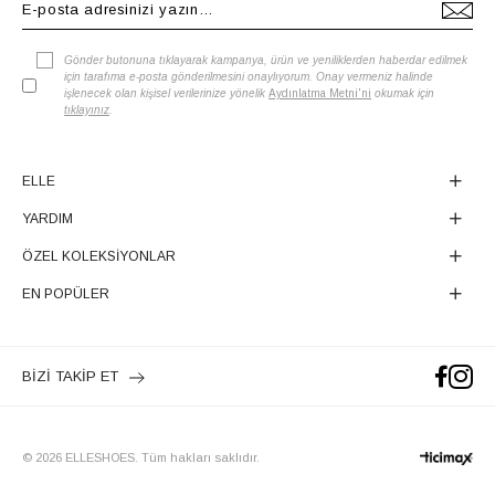
Gönder butonuna tıklayarak kampanya, ürün ve yeniliklerden haberdar edilmek
için tarafıma e-posta gönderilmesini onaylıyorum. Onay vermeniz halinde
işlenecek olan kişisel verilerinize yönelik
Aydınlatma Metni'ni
okumak için
tıklayınız
.
ELLE
YARDIM
ÖZEL KOLEKSİYONLAR
EN POPÜLER
BİZİ TAKİP ET
© 2026 ELLESHOES. Tüm hakları saklıdır.