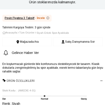
Ürün stoklarımızda kalmamıştır.
Peşin Fiyatına 3 Taksit!
·
İncele
ⓘ
Tahmini Kargoya Teslim: 3 gün içinde
Anasayfa
Tüm Ürünler
Siyah Erkek Spor Ayakkabı
Mağazada Ara
Satış Danışmanına Sor
Gelince Haber Ver
En koşturmacalı günlerde bile konforunuzu destekleyecek bir tasarım. Klasik
dokularla zenginleştirilmiş bu spor ayakkabı, esnek termo tabanlarıyla gün boyu
rahatlık sağlar.
ÜRÜN ÖZELLIKLERI
Stok Kodu
(AMEDIE-4-01)
Renk
Siyah