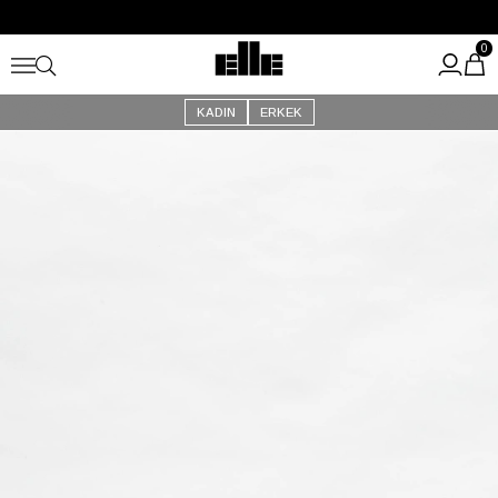
Büyük Yaz İndirimi Başladı!
Kargo Ücretsiz!
0
KADIN
ERKEK