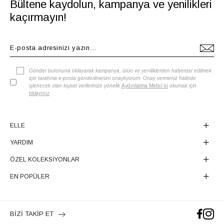
Bültene kaydolun, kampanya ve yenilikleri
kaçırmayın!
Gönder butonuna tıklayarak kampanya, ürün ve yeniliklerden haberdar edilmek
için tarafıma e-posta gönderilmesini onaylıyorum. Onay vermeniz halinde
işlenecek olan kişisel verilerinize yönelik
Aydınlatma Metni'ni
okumak için
tıklayınız
.
ELLE
YARDIM
ÖZEL KOLEKSİYONLAR
EN POPÜLER
BİZİ TAKİP ET