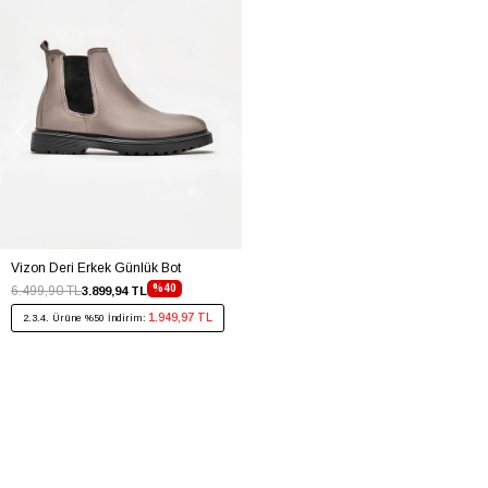
Vizon Deri Erkek Günlük Bot
%40
6.499,90 TL
3.899,94 TL
1.949,97 TL
2.3.4. Ürüne %50 İndirim: