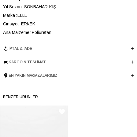
Yıl Sezon
SONBAHAR-KIŞ
Marka
ELLE
Cinsiyet
ERKEK
Ana Malzeme
Poliüretan
Astar Malzemesi
Tekstil
İPTAL & İADE
Topuk Boyu
3 cm
Taban Malzemesi
TERMO
KARGO & TESLIMAT
Ürün Cinsi
Casual
Taban Yüksekliği
3 cm
EN YAKIN MAĞAZALARIMIZ
Menşei
TURKIYE
Ürün Grubu
AYAKKABI
BENZER ÜRÜNLER