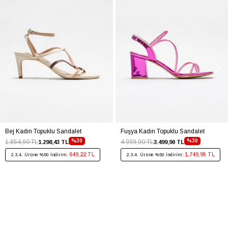
Bej Kadın Topuklu Sandalet
Fuşya Kadın Topuklu Sandalet
%30
%30
1.854,90 TL
4.999,90 TL
1.298,43 TL
3.499,90 TL
649,22 TL
1.749,95 TL
2.3.4. Ürüne %50 İndirim:
2.3.4. Ürüne %50 İndirim: