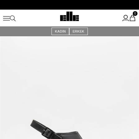
Büyük Yaz İndirimi Başladı!
Kargo Ücretsiz!
0
KADIN
ERKEK