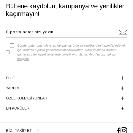
Bültene kaydolun, kampanya ve yenilikleri
kaçırmayın!
Gönder butonuna tıklayarak kampanya, ürün ve yeniliklerden haberdar edilmek
için tarafıma e-posta gönderilmesini onaylıyorum. Onay vermeniz halinde
işlenecek olan kişisel verilerinize yönelik
Aydınlatma Metni'ni
okumak için
tıklayınız
.
ELLE
YARDIM
ÖZEL KOLEKSİYONLAR
EN POPÜLER
BİZİ TAKİP ET