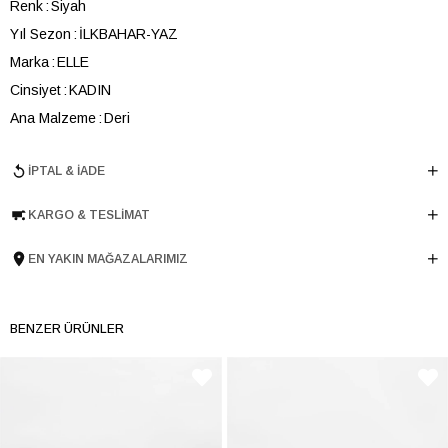
Renk
Siyah
Yıl Sezon
İLKBAHAR-YAZ
Marka
ELLE
Cinsiyet
KADIN
Ana Malzeme
Deri
Astar Malzemesi
Deri
İPTAL & İADE
Topuk Boyu
11 cm
Taban Malzemesi
Poliüretan
KARGO & TESLIMAT
Ürün Cinsi
Topuklu
Taban Yüksekliği
4,5 cm
EN YAKIN MAĞAZALARIMIZ
Menşei
TURKIYE
Ürün Grubu
SANDALET
BENZER ÜRÜNLER