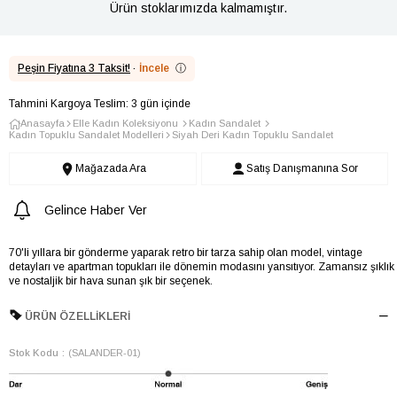
Ürün stoklarımızda kalmamıştır.
Peşin Fiyatına 3 Taksit!
·
İncele
ⓘ
Tahmini Kargoya Teslim: 3 gün içinde
Anasayfa
Elle Kadın Koleksiyonu
Kadın Sandalet
Kadın Topuklu Sandalet Modelleri
Siyah Deri Kadın Topuklu Sandalet
Mağazada Ara
Satış Danışmanına Sor
Gelince Haber Ver
70'li yıllara bir gönderme yaparak retro bir tarza sahip olan model, vintage
detayları ve apartman topukları ile dönemin modasını yansıtıyor. Zamansız şıklık
ve nostaljik bir hava sunan şık bir seçenek.
ÜRÜN ÖZELLIKLERI
Stok Kodu
(SALANDER-01)