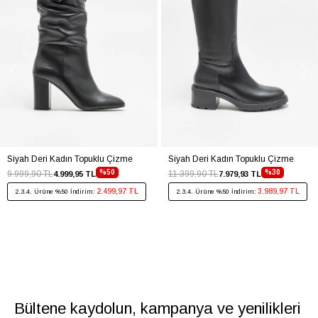
Siyah Deri Kadın Topuklu Çizme
Siyah Deri Kadın Topuklu Çizme
%50
%30
9.999,90 TL
11.399,90 TL
4.999,95 TL
7.979,93 TL
2.499,97 TL
3.989,97 TL
2.3.4. Ürüne %50 İndirim:
2.3.4. Ürüne %50 İndirim:
Bültene kaydolun, kampanya ve yenilikleri