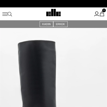
Büyük Yaz İndirimi Başladı!
Kargo Ücretsiz!
0
KADIN
ERKEK