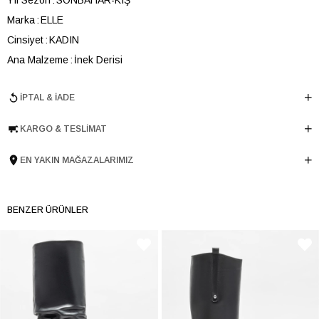
Marka
ELLE
Cinsiyet
KADIN
Ana Malzeme
İnek Derisi
Astar Malzemesi
Tekstil-İnek Derisi
İPTAL & İADE
Topuk Boyu
8 cm
Taban Malzemesi
Microlight
KARGO & TESLIMAT
Ürün Cinsi
Yüksek Topuk
Menşei
TURKIYE
EN YAKIN MAĞAZALARIMIZ
Ürün Grubu
CIZME
BENZER ÜRÜNLER