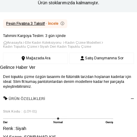
Ürün stoklarımızda kalmamıştır.
Peşin Fiyatına 3 Taksit!
·
İncele
ⓘ
Tahmini Kargoya Teslim: 3 gün içinde
Anasayfa
Elle Kadın Koleksiyonu
Kadın Çizme Modelleri
Kadın Topuklu Çizme
Siyah Deri Kadın Topuklu Çizme
Mağazada Ara
Satış Danışmanına Sor
Gelince Haber Ver
Deri topuklu çizme özgün tasarımı ile fütüristik tarzdan hoşlanan kadınlar için
ideal. Slim fit kumaş pantolonlardan denim modellere kadar her parçayla
eşleştirebilirsiniz.
ÜRÜN ÖZELLIKLERI
Stok Kodu
(LOY-01)
Renk
Siyah
Yıl Sezon
SONBAHAR-KIŞ