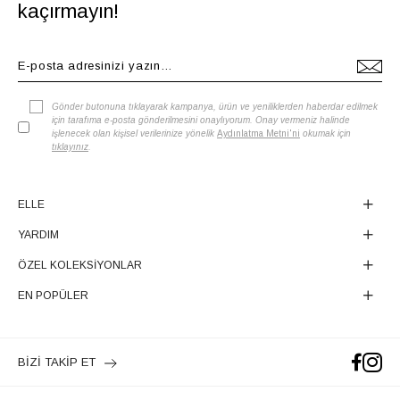
kaçırmayın!
Gönder butonuna tıklayarak kampanya, ürün ve yeniliklerden haberdar edilmek
için tarafıma e-posta gönderilmesini onaylıyorum. Onay vermeniz halinde
işlenecek olan kişisel verilerinize yönelik
Aydınlatma Metni'ni
okumak için
tıklayınız
.
ELLE
YARDIM
ÖZEL KOLEKSİYONLAR
EN POPÜLER
BİZİ TAKİP ET