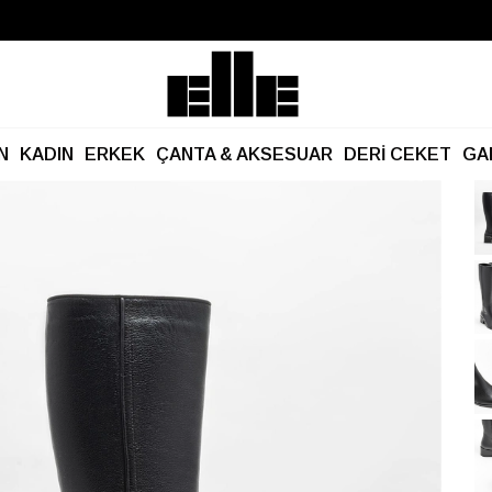
Büyük Yaz İndirimi Başladı!
Kargo Ücretsiz!
N
KADIN
ERKEK
ÇANTA & AKSESUAR
DERİ CEKET
GA