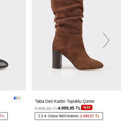
1
Taba Deri Kadın Topuklu Çizme
S
%50
4.999,95 TL
9.999,90 TL
9
 TL
2.3.4. Ürüne %50 İndirim:
2.499,97 TL