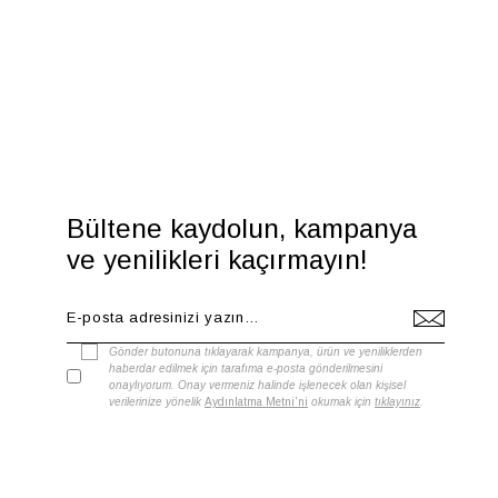
Bültene kaydolun, kampanya
ve yenilikleri kaçırmayın!
Gönder butonuna tıklayarak kampanya, ürün ve yeniliklerden
haberdar edilmek için tarafıma e-posta gönderilmesini
onaylıyorum. Onay vermeniz halinde işlenecek olan kişisel
verilerinize yönelik
Aydınlatma Metni'ni
okumak için
tıklayınız
.