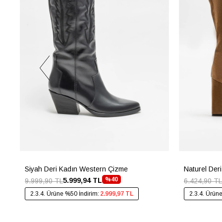
Siyah Deri Kadın Western Çizme
Naturel Der
%40
5.999,94 TL
9.999,90 TL
6.424,90 TL
2.3.4. Ürüne %50 İndirim:
2.999,97 TL
2.3.4. Ürün