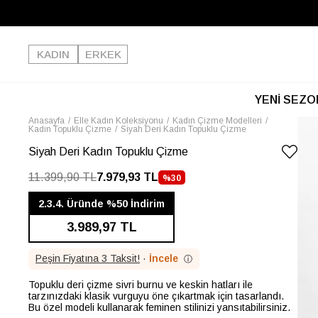
KADIN
ERKEK
YENİ SEZO
Anasayfa
Elle Kadın Koleksiyonu
Kadın Çizme Modelleri
Kadın Topuklu Çizme
Siyah Deri Kadın Topuklu Çizme
Siyah Deri Kadın Topuklu Çizme
11.399,90 TL
7.979,93 TL
%
30
İNDIRIM
2.3.4. Üründe %50 İndirim
3.989,97 TL
Peşin Fiyatına 3 Taksit!
·
İncele
ⓘ
Topuklu deri çizme sivri burnu ve keskin hatları ile
tarzınızdaki klasik vurguyu öne çıkartmak için tasarlandı.
Bu özel modeli kullanarak feminen stilinizi yansıtabilirsiniz.