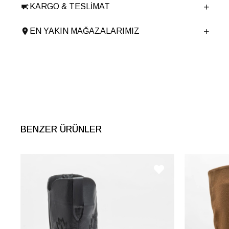
KARGO & TESLIMAT
Ürün Cinsi
Orta Topuk
Menşei
TURKIYE
EN YAKIN MAĞAZALARIMIZ
Ürün Grubu
CIZME
BENZER ÜRÜNLER