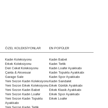
ÖZEL KOLEKSİYONLAR
EN POPÜLER
Kadın Koleksiyonu
Kadın Babet
Erkek Koleksiyonu
Kadın Terlik
Deri Ceket Koleksiyonu
Kadın Loafer Ayakkabı
Çanta & Aksesuar
Kadın Topuklu Ayakkabı
Garage Sale
Kadın Spor Ayakkabı
Yeni Sezon Kadın Koleksiyonu
Kadın Sandalet
Yeni Sezon Erkek Koleksiyonu
Erkek Günlük Ayakkabı
Yeni Sezon Kadın Babet
Erkek Klasik Ayakkabı
Yeni Sezon Kadın Loafer
Erkek Spor Ayakkabı
Yeni Sezon Kadın Topuklu
Erkek Loafer
Ayakkabı
Yeni Sezon Kadın Terlik