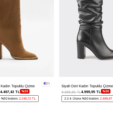
1
i Kadın Topuklu Çizme
Siyah Deri Kadın Topuklu Çizme
%30
%50
4.497,43 TL
4.999,95 TL
9.999,90 TL
e %50 İndirim:
2.248,72 TL
2.3.4. Ürüne %50 İndirim:
2.499,97