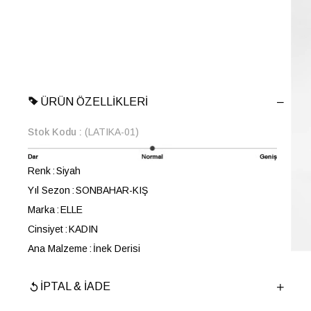
ÜRÜN ÖZELLIKLERI
Stok Kodu
(LATIKA-01)
Renk
Siyah
Yıl Sezon
SONBAHAR-KIŞ
Marka
ELLE
Cinsiyet
KADIN
Ana Malzeme
İnek Derisi
Astar Malzemesi
Tekstil-Keçi Derisi
İPTAL & İADE
Topuk Boyu
5 cm
Taban Malzemesi
TPU