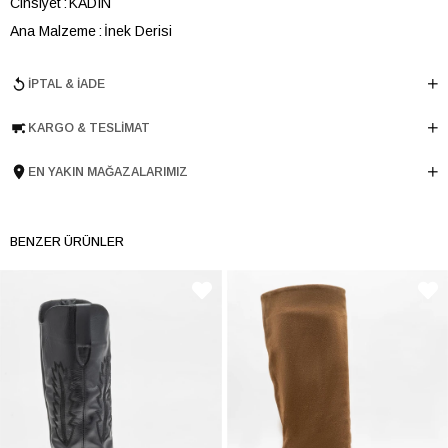
Cinsiyet
KADIN
Ana Malzeme
İnek Derisi
Astar Malzemesi
Tekstil-İnek Derisi
İPTAL & İADE
Topuk Boyu
8 cm
Taban Malzemesi
TERMO
KARGO & TESLIMAT
Ürün Cinsi
Yüksek Topuk
Taban Yüksekliği
2 cm
EN YAKIN MAĞAZALARIMIZ
Menşei
TURKIYE
Ürün Grubu
CIZME
BENZER ÜRÜNLER