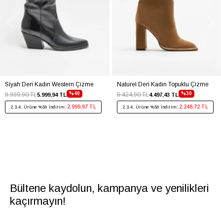
Siyah Deri Kadın Western Çizme
Naturel Deri Kadın Topuklu Çizme
%40
%30
9.999,90 TL
6.424,90 TL
5.999,94 TL
4.497,43 TL
2.999,97 TL
2.248,72 TL
2.3.4. Ürüne %50 İndirim:
2.3.4. Ürüne %50 İndirim:
Bültene kaydolun, kampanya ve yenilikleri
kaçırmayın!