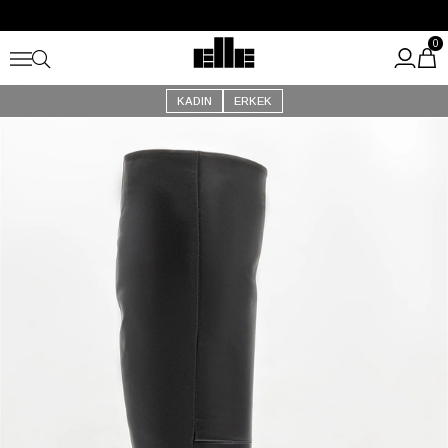
Büyük Yaz İndirimi Başladı!
Kargo Ücretsiz!
0
KADIN
ERKEK