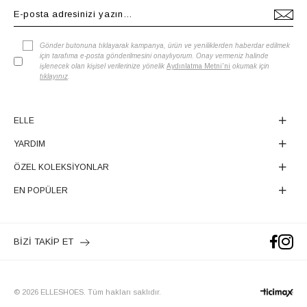
Gönder butonuna tıklayarak kampanya, ürün ve yeniliklerden haberdar edilmek
için tarafıma e-posta gönderilmesini onaylıyorum. Onay vermeniz halinde
işlenecek olan kişisel verilerinize yönelik
Aydınlatma Metni'ni
okumak için
tıklayınız
.
ELLE
YARDIM
ÖZEL KOLEKSİYONLAR
EN POPÜLER
BİZİ TAKİP ET
© 2026 ELLESHOES. Tüm hakları saklıdır.