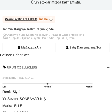
Ürün stoklarımızda kalmamıştır.
Peşin Fiyatına 3 Taksit!
·
İncele
ⓘ
Tahmini Kargoya Teslim: 3 gün içinde
Anasayfa
Elle Kadın Koleksiyonu
Kadın Çizme Modelleri
Kadın Topuklu Çizme
Siyah Deri Kadın Topuklu Çizme
Mağazada Ara
Satış Danışmanına Sor
Gelince Haber Ver
ÜRÜN ÖZELLIKLERI
Stok Kodu
(SERED-01)
Renk
Siyah
Yıl Sezon
SONBAHAR-KIŞ
Marka
ELLE