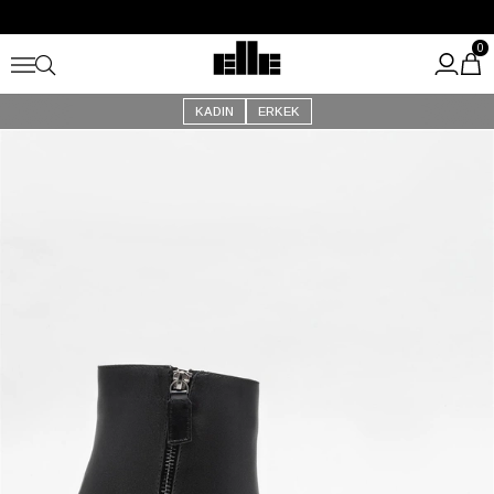
Büyük Yaz İndirimi Başladı!
Kargo Ücretsiz!
0
KADIN
ERKEK