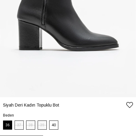
Siyah Deri Kadın Topuklu Bot
Beden
36
37
38
39
40