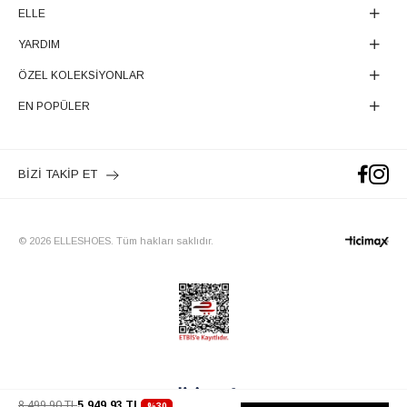
ELLE
YARDIM
ÖZEL KOLEKSİYONLAR
EN POPÜLER
BİZİ TAKİP ET
© 2026 ELLESHOES. Tüm hakları saklıdır.
8.499,90 TL
5.949,93 TL
%
30