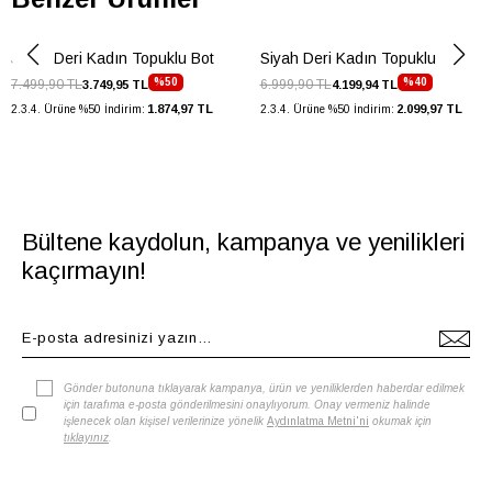
Siyah Deri Kadın Topuklu Bot
Siyah Deri Kadın Topuklu Bot
%50
%40
7.499,90 TL
6.999,90 TL
3.749,95 TL
4.199,94 TL
1.874,97 TL
2.099,97 TL
2.3.4. Ürüne %50 İndirim:
2.3.4. Ürüne %50 İndirim:
Bültene kaydolun, kampanya ve yenilikleri
kaçırmayın!
Gönder butonuna tıklayarak kampanya, ürün ve yeniliklerden haberdar edilmek
için tarafıma e-posta gönderilmesini onaylıyorum. Onay vermeniz halinde
işlenecek olan kişisel verilerinize yönelik
Aydınlatma Metni'ni
okumak için
tıklayınız
.