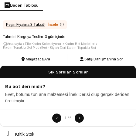
Beden Tablosu
Peşin Fiyatına 3 Taksit!
·
İncele
ⓘ
Tahmini Kargoya Teslim: 3 gün içinde
Anasayfa
Elle Kadın Koleksiyonu
Kadın Bot Modelleri
Kadın Topuklu Bot Modelleri
Siyah Deri Kadın Topuklu Bot
Mağazada Ara
Satış Danışmanına Sor
Sık Sorulan Sorular
Bu bot deri midir?
Evet, botumuzun ana malzemesi İnek Derisi olup gerçek deriden
üretilmiştir.
‹
›
1 / 5
Kritik Stok