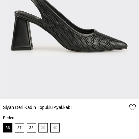
Siyah Deri Kadın Topuklu Ayakkabı
Beden
36
37
38
39
40