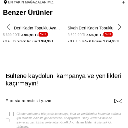
EN YAKIN MAĞAZALARIMIZ
Taban Malzemesi
TPU
Benzer Ürünler
Ürün Cinsi
Orta Topuk
Menşei
TURKIYE
Siyah Deri Kadın Topuklu Ayakkabı
Siyah Deri Kadın Topuklu Ayakkabı
Ürün Grubu
AYAKKABI
%30
%30
5.699,90 TL
3.699,90 TL
3.989,93 TL
2.589,93 TL
1.994,96 TL
1.294,96 TL
2.3.4. Ürüne %50 İndirim:
2.3.4. Ürüne %50 İndirim:
Bültene kaydolun, kampanya ve yenilikleri
kaçırmayın!
Gönder butonuna tıklayarak kampanya, ürün ve yeniliklerden haberdar edilmek
için tarafıma e-posta gönderilmesini onaylıyorum. Onay vermeniz halinde
işlenecek olan kişisel verilerinize yönelik
Aydınlatma Metni'ni
okumak için
tıklayınız
.