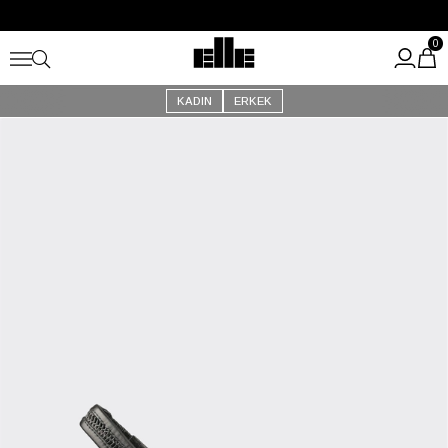
Büyük Yaz İndirimi Başladı!
Kargo Ücretsiz!
0
KADIN
ERKEK