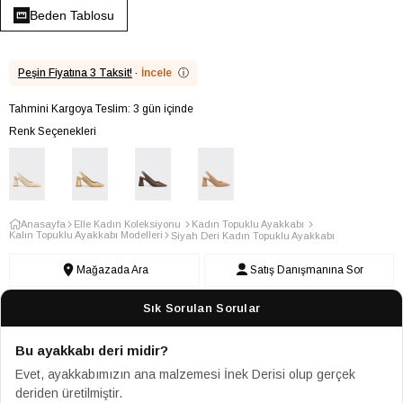
Beden Tablosu
Peşin Fiyatına 3 Taksit!
·
İncele
ⓘ
Tahmini Kargoya Teslim: 3 gün içinde
Renk Seçenekleri
Anasayfa
Elle Kadın Koleksiyonu
Kadın Topuklu Ayakkabı
Kalın Topuklu Ayakkabı Modelleri
Siyah Deri Kadın Topuklu Ayakkabı
Mağazada Ara
Satış Danışmanına Sor
Sık Sorulan Sorular
Bu ayakkabı deri midir?
Evet, ayakkabımızın ana malzemesi İnek Derisi olup gerçek
deriden üretilmiştir.