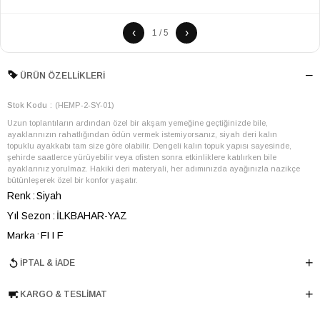
‹
›
1 / 5
ÜRÜN ÖZELLIKLERI
Stok Kodu
(HEMP-2-SY-01)
Uzun toplantıların ardından özel bir akşam yemeğine geçtiğinizde bile,
ayaklarınızın rahatlığından ödün vermek istemiyorsanız, siyah deri kalın
topuklu ayakkabı tam size göre olabilir. Dengeli kalın topuk yapısı sayesinde,
şehirde saatlerce yürüyebilir veya ofisten sonra etkinliklere katılırken bile
ayaklarınız yorulmaz. Hakiki deri materyali, her adımınızda ayağınızla nazikçe
bütünleşerek özel bir konfor yaşatır.
Renk
Siyah
Yıl Sezon
İLKBAHAR-YAZ
Marka
ELLE
Cinsiyet
KADIN
İPTAL & İADE
Ana Malzeme
İnek Derisi
KARGO & TESLIMAT
Astar Malzemesi
İnek Derisi
Topuk Boyu
7 cm