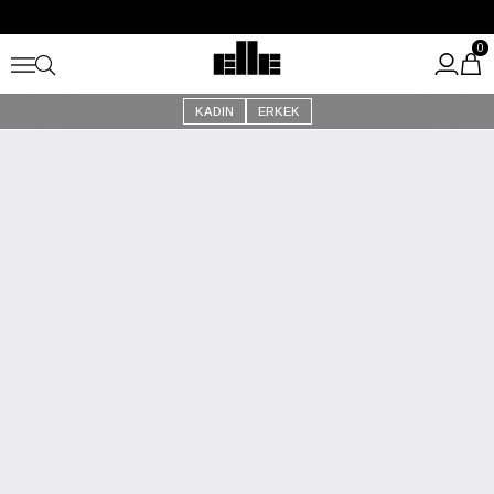
Büyük Yaz İndirimi Başladı!
Kargo Ücretsiz!
0
KADIN
ERKEK