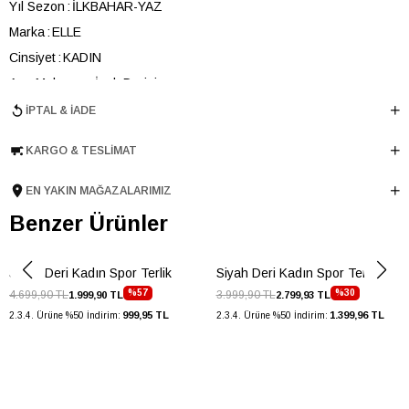
Yıl Sezon
İLKBAHAR-YAZ
Marka
ELLE
Cinsiyet
KADIN
Ana Malzeme
İnek Derisi
Astar Malzemesi
Keçi Derisi
İPTAL & İADE
Topuk Boyu
3 cm
KARGO & TESLIMAT
Taban Malzemesi
Termolight
Ürün Cinsi
Spor
EN YAKIN MAĞAZALARIMIZ
Taban Yüksekliği
3 cm
Benzer Ürünler
Menşei
TURKIYE
Ürün Grubu
TERLIK
Siyah Deri Kadın Spor Terlik
Siyah Deri Kadın Spor Terlik
İnternet Kategorisi
Spor Ayakkabı
%57
%30
4.699,90 TL
3.999,90 TL
1.999,90 TL
2.799,93 TL
999,95 TL
1.399,96 TL
2.3.4. Ürüne %50 İndirim:
2.3.4. Ürüne %50 İndirim: