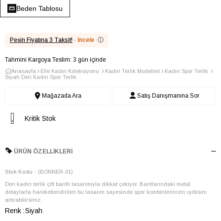
Beden Tablosu
Peşin Fiyatına 3 Taksit!
·
İncele
ⓘ
Tahmini Kargoya Teslim: 3 gün içinde
Anasayfa
Elle Kadın Koleksiyonu
Kadın Terlik Modelleri
Kadın Spor Terlik
Siyah Deri Kadın Spor Terlik
Mağazada Ara
Satış Danışmanına Sor
Kritik Stok
ÜRÜN ÖZELLIKLERI
Stok Kodu
(BONNER-01)
Deri kadın terlik çift bantlı tasarımıyla dikkat çekiyor. Bantlarındaki metal
detaylarla hareketlendirilen bu tasarım sayesinde spor kombinlerinizin ışıltısını
artırabilirsiniz.
Renk
Siyah