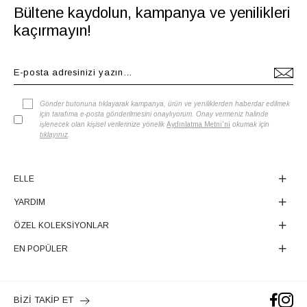
Bültene kaydolun, kampanya ve yenilikleri
kaçırmayın!
Gönder butonuna tıklayarak kampanya, ürün ve yeniliklerden haberdar edilmek
için tarafıma e-posta gönderilmesini onaylıyorum. Onay vermeniz halinde
işlenecek olan kişisel verilerinize yönelik
Aydınlatma Metni'ni
okumak için
tıklayınız
.
ELLE
YARDIM
ÖZEL KOLEKSİYONLAR
EN POPÜLER
BİZİ TAKİP ET