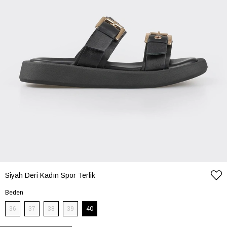
Siyah Deri Kadın Spor Terlik
Beden
36
37
38
39
40