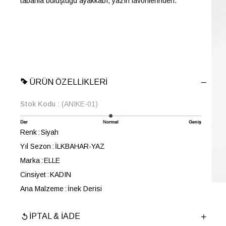
tabanla buluştuğu ayakkabı, yazın favorilerinden.
ÜRÜN ÖZELLIKLERI
Stok Kodu
(ANIKE-01)
Renk
Siyah
Yıl Sezon
İLKBAHAR-YAZ
Marka
ELLE
Cinsiyet
KADIN
Ana Malzeme
İnek Derisi
Astar Malzemesi
İnek Derisi
İPTAL & İADE
Topuk Boyu
3.5 cm