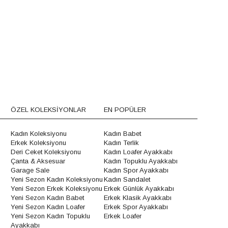
ÖZEL KOLEKSİYONLAR
EN POPÜLER
Kadın Koleksiyonu
Kadın Babet
Erkek Koleksiyonu
Kadın Terlik
Deri Ceket Koleksiyonu
Kadın Loafer Ayakkabı
Çanta & Aksesuar
Kadın Topuklu Ayakkabı
Garage Sale
Kadın Spor Ayakkabı
Yeni Sezon Kadın Koleksiyonu
Kadın Sandalet
Yeni Sezon Erkek Koleksiyonu
Erkek Günlük Ayakkabı
Yeni Sezon Kadın Babet
Erkek Klasik Ayakkabı
Yeni Sezon Kadın Loafer
Erkek Spor Ayakkabı
Yeni Sezon Kadın Topuklu
Erkek Loafer
Ayakkabı