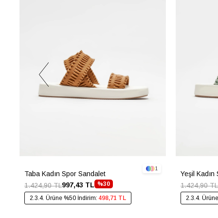
1
Taba Kadın Spor Sandalet
Yeşil Kadın
%30
997,43 TL
1.424,90 TL
1.424,90 TL
2.3.4. Ürüne %50 İndirim:
498,71 TL
2.3.4. Ürün