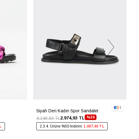
1
Siyah Deri Kadın Spor Sandalet
K
%30
2.974,93 TL
4.249,90 TL
4
L
2.3.4. Ürüne %50 İndirim:
1.487,46 TL