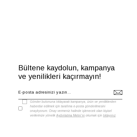
Bültene kaydolun, kampanya
ve yenilikleri kaçırmayın!
Gönder butonuna tıklayarak kampanya, ürün ve yeniliklerden
haberdar edilmek için tarafıma e-posta gönderilmesini
onaylıyorum. Onay vermeniz halinde işlenecek olan kişisel
verilerinize yönelik
Aydınlatma Metni'ni
okumak için
tıklayınız
.