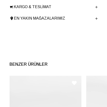
Taban Malzemesi
Poliüretan
KARGO & TESLIMAT
Ürün Cinsi
Spor
Taban Yüksekliği
3.5 cm
EN YAKIN MAĞAZALARIMIZ
Menşei
TURKIYE
Ürün Grubu
SANDALET
İnternet Kategorisi
Spor Ayakkabı
BENZER ÜRÜNLER