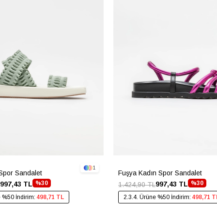
1
 Spor Sandalet
Fuşya Kadın Spor Sandalet
%30
%30
997,43 TL
997,43 TL
1.424,90 TL
e %50 İndirim:
498,71 TL
2.3.4. Ürüne %50 İndirim:
498,71 T