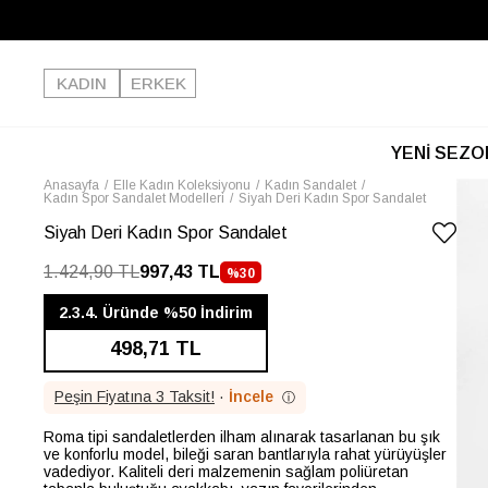
KADIN
ERKEK
YENİ SEZO
Anasayfa
Elle Kadın Koleksiyonu
Kadın Sandalet
Kadın Spor Sandalet Modelleri
Siyah Deri Kadın Spor Sandalet
Siyah Deri Kadın Spor Sandalet
1.424,90 TL
997,43 TL
%
30
İNDIRIM
2.3.4. Üründe %50 İndirim
498,71 TL
Peşin Fiyatına 3 Taksit!
·
İncele
ⓘ
Roma tipi sandaletlerden ilham alınarak tasarlanan bu şık
ve konforlu model, bileği saran bantlarıyla rahat yürüyüşler
vadediyor. Kaliteli deri malzemenin sağlam poliüretan