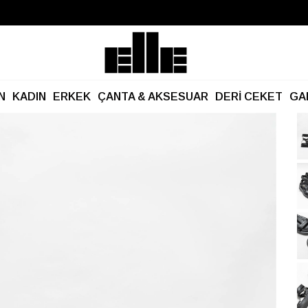
Büyük Yaz İndirimi Başladı!
Kargo Ücretsiz!
N
KADIN
ERKEK
ÇANTA & AKSESUAR
DERİ CEKET
GA