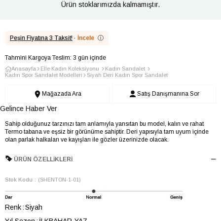
Ürün stoklarımızda kalmamıştır.
Peşin Fiyatına 3 Taksit!
·
İncele
ⓘ
Tahmini Kargoya Teslim: 3 gün içinde
Anasayfa
Elle Kadın Koleksiyonu
Kadın Sandalet
Kadın Spor Sandalet Modelleri
Siyah Deri Kadın Spor Sandalet
Mağazada Ara
Satış Danışmanına Sor
Gelince Haber Ver
Sahip olduğunuz tarzınızı tam anlamıyla yansıtan bu model, kalın ve rahat
Termo tabana ve eşsiz bir görünüme sahiptir. Deri yapısıyla tam uyum içinde
olan parlak halkaları ve kayışları ile gözler üzerinizde olacak.
ÜRÜN ÖZELLIKLERI
Stok Kodu
(SHENTON-1-01)
Renk
Siyah
Yıl Sezon
İLKBAHAR-YAZ