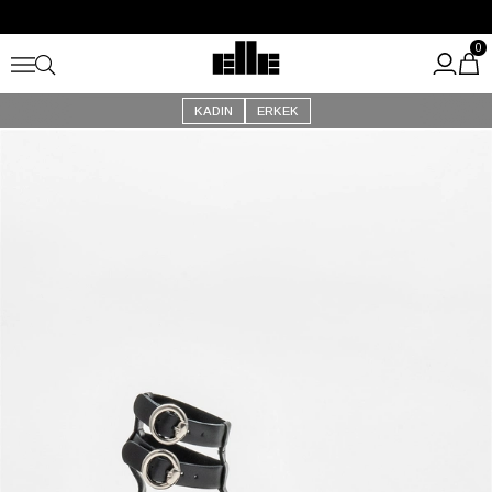
Büyük Yaz İndirimi Başladı!
Kargo Ücretsiz!
0
KADIN
ERKEK