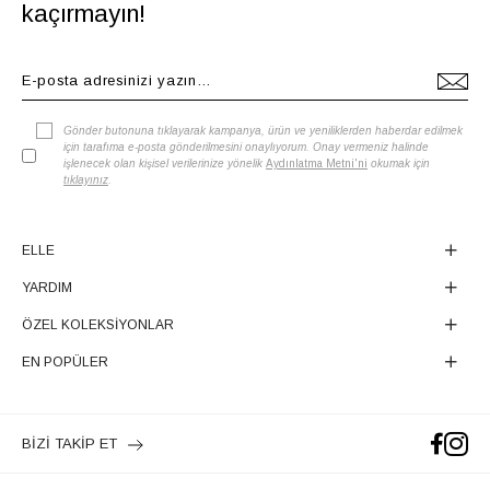
kaçırmayın!
Gönder butonuna tıklayarak kampanya, ürün ve yeniliklerden haberdar edilmek
için tarafıma e-posta gönderilmesini onaylıyorum. Onay vermeniz halinde
işlenecek olan kişisel verilerinize yönelik
Aydınlatma Metni'ni
okumak için
tıklayınız
.
ELLE
YARDIM
ÖZEL KOLEKSİYONLAR
EN POPÜLER
BİZİ TAKİP ET