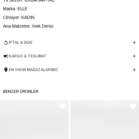
Marka
ELLE
Cinsiyet
KADIN
Ana Malzeme
İnek Derisi
Astar Malzemesi
İnek Derisi
İPTAL & İADE
Topuk Boyu
4.5 cm
Taban Malzemesi
TERMO
KARGO & TESLIMAT
Ürün Cinsi
Spor
Tema
Positive
EN YAKIN MAĞAZALARIMIZ
Taban Yüksekliği
4.5 cm
Menşei
TURKIYE
BENZER ÜRÜNLER
Ürün Grubu
SANDALET
İnternet Kategorisi
Spor Ayakkabı