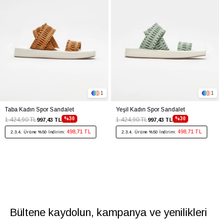
1
1
Taba Kadın Spor Sandalet
Yeşil Kadın Spor Sandalet
%30
%30
1.424,90 TL
1.424,90 TL
997,43 TL
997,43 TL
498,71 TL
498,71 TL
2.3.4. Ürüne %50 İndirim:
2.3.4. Ürüne %50 İndirim:
Bültene kaydolun, kampanya ve yenilikleri