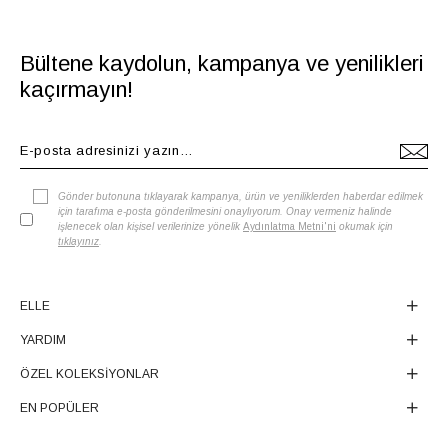
Bültene kaydolun, kampanya ve yenilikleri
kaçırmayın!
Gönder butonuna tıklayarak kampanya, ürün ve yeniliklerden haberdar edilmek
için tarafıma e-posta gönderilmesini onaylıyorum. Onay vermeniz halinde
işlenecek olan kişisel verilerinize yönelik
Aydınlatma Metni'ni
okumak için
tıklayınız
.
ELLE
YARDIM
ÖZEL KOLEKSİYONLAR
EN POPÜLER