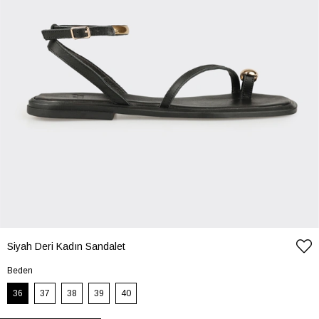
Siyah Deri Kadın Sandalet
Beden
36
37
38
39
40