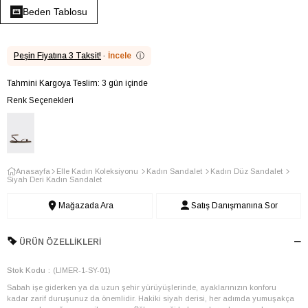
Beden Tablosu
Peşin Fiyatına 3 Taksit!
·
İncele
ⓘ
Tahmini Kargoya Teslim: 3 gün içinde
Renk Seçenekleri
Anasayfa
Elle Kadın Koleksiyonu
Kadın Sandalet
Kadın Düz Sandalet
Siyah Deri Kadın Sandalet
Mağazada Ara
Satış Danışmanına Sor
ÜRÜN ÖZELLIKLERI
Stok Kodu
(LIMER-1-SY-01)
Sabah işe giderken ya da uzun şehir yürüyüşlerinde, ayaklarınızın konforu
kadar zarif duruşunuz da önemlidir. Hakiki siyah derisi, her adımda yumuşakça