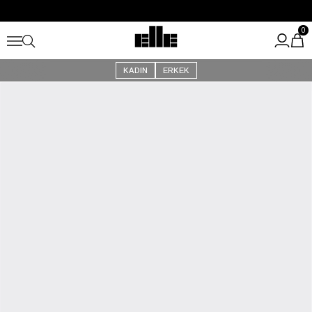
Büyük Yaz İndirimi Başladı!
Kargo Ücretsiz!
0
KADIN
ERKEK