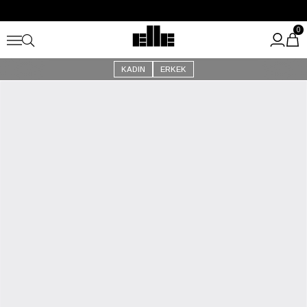
Büyük Yaz İndirimi Başladı!
Kargo Ücretsiz!
0
KADIN
ERKEK