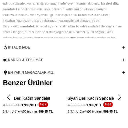
adımda zarafeti ve rahatlığı sunmayı hedefleyen tasarım ekibimiz, bu
deri düz
sandalet
modelinde hakiki inek derisinin kalitesini ön plana çıkarıyor.
Pürüzsüz dokusu ve dayanıklılığı ile öne çıkan bu
kadın düz sandalet
,
İlkbahar-Yaz sezonu gardırobunuzun vazgeçilmezi olmaya aday.
Bu şık
düz sandalet
, iki adet ayarlanabilir
altın tokalı sandalet
detayıyla hem
estetik bir görünüm sunar hem de ayağınıza mükemmel uyum sağlar. Bilek
arkası kayışı ve açık burun yapısı sayesinde gün boyu rahatlık vadeden bu
model, 1 cm topuk boyu ve hafif tırtıklı TPU taban malzemesi ile dengeli ve
İPTAL & İADE
konforlu bir yürüyüş deneyimi sunar. İç astarında da inek derisi kullanılması,
ayaklarınızın nefes almasını sağlayarak uzun süreli kullanımlarda bile ferahlık
KARGO & TESLIMAT
hissi verir. Türkiye menşeli bu ürün, Elle'nin deri işçiliğindeki ustalığını gözler
önüne serer.
Bu
tokalı sandalet
ile stilinizi tamamlayabileceğiniz kullanım senaryoları:
EN YAKIN MAĞAZALARIMIZ
Şehir içi günlük gezintilerinizde jean pantolonlar ve keten elbiselerle
Benzer Ürünler
rahat bir şıklık yakalamak için idealdir.
Yaz akşamı davetlerinde veya tatil kombinlerinizde, hafif elbiselerle
sofistike bir dokunuş katmak için mükemmeldir.
Siyah Deri Kadın Sandalet
Siyah Deri Kadın Sandalet
Ofis ortamında daha rahat bir stil tercih edenler için, kumaş pantolonlar
%57
%60
4.699,90 TL
4.999,90 TL
1.999,90 TL
1.999,90 TL
veya eteklerle modern bir uyum sağlar.
999,95 TL
999,95 TL
2.3.4. Ürüne %50 İndirim:
2.3.4. Ürüne %50 İndirim:
Elle Shoes olarak, ürünlerimizin uzun ömürlü olması için doğru deri bakımı
önerilerimizi dikkate almanızı tavsiye ederiz. Bu sandalet, modern ve rahat
tasarımıyla her anınıza eşlik edecek.