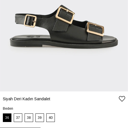
Siyah Deri Kadın Sandalet
Beden
36
37
38
39
40