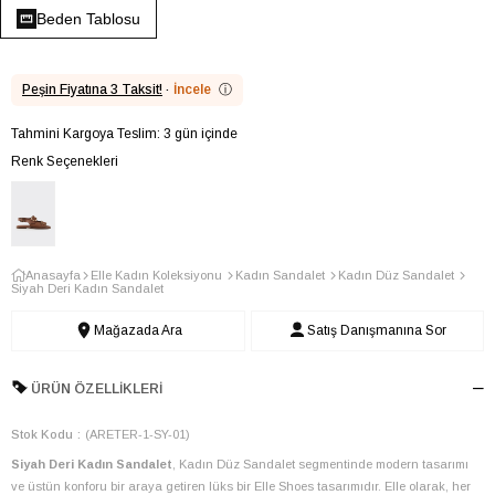
Beden Tablosu
Peşin Fiyatına 3 Taksit!
·
İncele
ⓘ
Tahmini Kargoya Teslim: 3 gün içinde
Renk Seçenekleri
Anasayfa
Elle Kadın Koleksiyonu
Kadın Sandalet
Kadın Düz Sandalet
Siyah Deri Kadın Sandalet
Mağazada Ara
Satış Danışmanına Sor
ÜRÜN ÖZELLIKLERI
Stok Kodu
(ARETER-1-SY-01)
Siyah Deri Kadın Sandalet
, Kadın Düz Sandalet segmentinde modern tasarımı
ve üstün konforu bir araya getiren lüks bir Elle Shoes tasarımıdır. Elle olarak, her