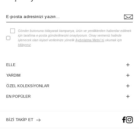
Gönder butonuna tıklayarak kampanya, ürün ve yeniliklerden haberdar edilmek
için tarafıma e-posta gönderilmesini onaylıyorum. Onay vermeniz halinde
işlenecek olan kişisel verilerinize yönelik
Aydınlatma Metni'ni
okumak için
tıklayınız
.
ELLE
YARDIM
ÖZEL KOLEKSİYONLAR
EN POPÜLER
BİZİ TAKİP ET