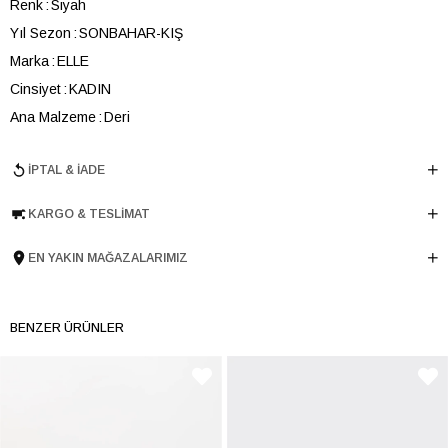
Renk
Siyah
Yıl Sezon
SONBAHAR-KIŞ
Marka
ELLE
Cinsiyet
KADIN
Ana Malzeme
Deri
Astar Malzemesi
Poliüretan
İPTAL & İADE
Topuk Boyu
3 cm
Taban Malzemesi
Microlight
KARGO & TESLIMAT
Ürün Cinsi
Loafer
Menşei
TURKIYE
EN YAKIN MAĞAZALARIMIZ
Ürün Grubu
AYAKKABI
İnternet Kategorisi
Babet/Loafer
BENZER ÜRÜNLER