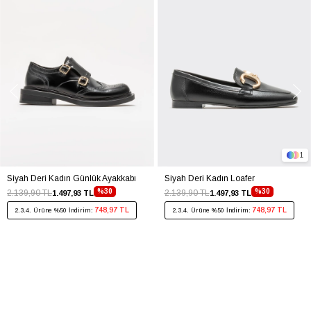
1
Siyah Deri Kadın Günlük Ayakkabı
Siyah Deri Kadın Loafer
%30
%30
2.139,90 TL
2.139,90 TL
1.497,93 TL
1.497,93 TL
748,97 TL
748,97 TL
2.3.4. Ürüne %50 İndirim:
2.3.4. Ürüne %50 İndirim: