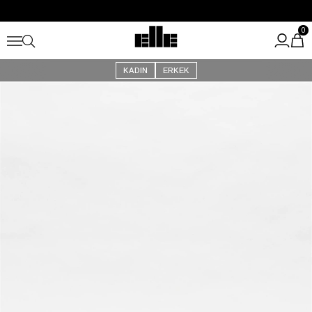
Büyük Yaz İndirimi Başladı!
Kargo Ücretsiz!
0
KADIN
ERKEK