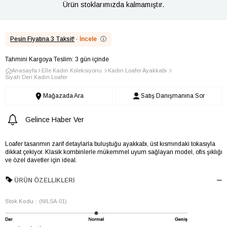
Ürün stoklarımızda kalmamıştır.
Peşin Fiyatına 3 Taksit!
·
İncele
ⓘ
Tahmini Kargoya Teslim: 3 gün içinde
Anasayfa
Elle Kadın Koleksiyonu
Kadın Loafer Ayakkabı
Siyah Deri Kadın Loafer
Mağazada Ara
Satış Danışmanına Sor
Gelince Haber Ver
Loafer tasarımın zarif detaylarla buluştuğu ayakkabı, üst kısmındaki tokasıyla
dikkat çekiyor. Klasik kombinlerle mükemmel uyum sağlayan model, ofis şıklığı
ve özel davetler için ideal.
ÜRÜN ÖZELLIKLERI
Stok Kodu
(NILSA-01)