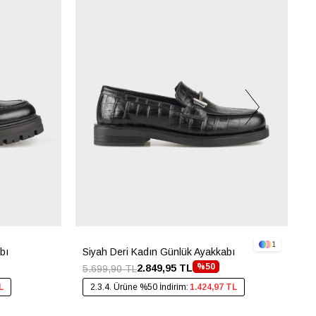
1
bı
Siyah Deri Kadın Günlük Ayakkabı
S
%50
2.849,95 TL
5.699,90 TL
4
L
2.3.4. Ürüne %50 İndirim:
1.424,97 TL