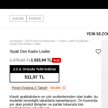
KADIN
ERKEK
YENİ SEZO
Anasayfa
Elle Kadın Koleksiyonu
Kadın Loafer Ayakkabı
Siyah Deri Kadın Loafer
Siyah Deri Kadın Loafer
1.279,92 TL
1.023,94 TL
%
20
İNDIRIM
2.3.4. Üründe %50 İndirim
511,97 TL
Peşin Fiyatına 3 Taksit!
·
İncele
ⓘ
Klasik ayakkabıların en çok sevilenlerinden olan loafer, bu
modelde termolight tabanlarla tamamlanıyor. Ön kısmında
yer alan püskül detayları ve parlak tokasıyla tüm