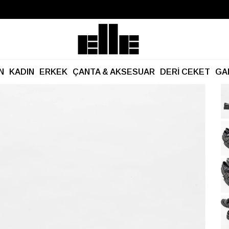
Büyük Yaz İndirimi Başladı!
Kargo Ücretsiz!
N
KADIN
ERKEK
ÇANTA & AKSESUAR
DERİ CEKET
GA