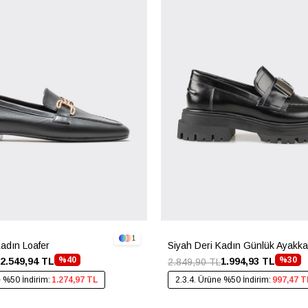
1
Kadın Loafer
Siyah Deri Kadın Günlük Ayakka
%40
%30
2.549,94 TL
1.994,93 TL
2.849,90 TL
e %50 İndirim:
1.274,97 TL
2.3.4. Ürüne %50 İndirim:
997,47 T