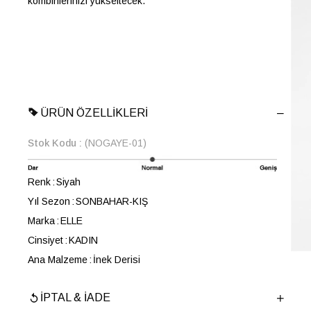
kombinlerinizi yükseltecek.
ÜRÜN ÖZELLIKLERI
Stok Kodu
(NOGAYE-01)
Renk
Siyah
Yıl Sezon
SONBAHAR-KIŞ
Marka
ELLE
Cinsiyet
KADIN
Ana Malzeme
İnek Derisi
Astar Malzemesi
Keçi Derisi
İPTAL & İADE
Topuk Boyu
4 cm