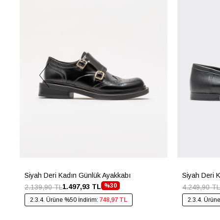
Siyah Deri Kadın Günlük Ayakkabı
Siyah Deri 
%30
1.497,93 TL
2.139,90 TL
4.249,90 TL
2.3.4. Ürüne %50 İndirim:
748,97 TL
2.3.4. Ürün