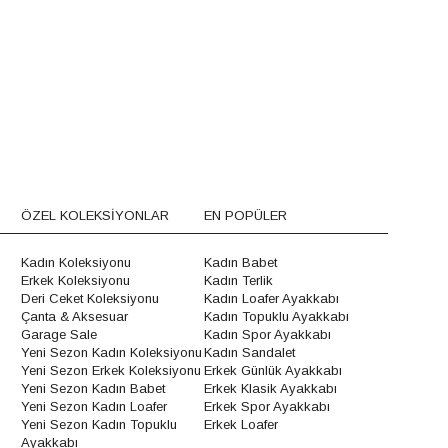
ÖZEL KOLEKSİYONLAR
EN POPÜLER
Kadın Koleksiyonu
Kadın Babet
Erkek Koleksiyonu
Kadın Terlik
Deri Ceket Koleksiyonu
Kadın Loafer Ayakkabı
Çanta & Aksesuar
Kadın Topuklu Ayakkabı
Garage Sale
Kadın Spor Ayakkabı
Yeni Sezon Kadın Koleksiyonu
Kadın Sandalet
Yeni Sezon Erkek Koleksiyonu
Erkek Günlük Ayakkabı
Yeni Sezon Kadın Babet
Erkek Klasik Ayakkabı
Yeni Sezon Kadın Loafer
Erkek Spor Ayakkabı
Yeni Sezon Kadın Topuklu
Erkek Loafer
Ayakkabı