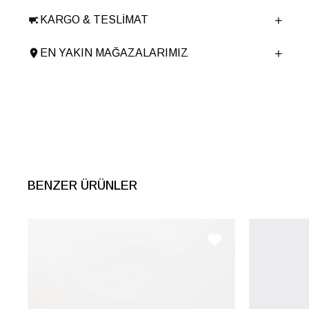
Taban Malzemesi
Termolight
KARGO & TESLIMAT
Ürün Cinsi
Loafer
Tema
Luxury
EN YAKIN MAĞAZALARIMIZ
Taban Yüksekliği
4 cm
Menşei
TURKIYE
Ürün Grubu
AYAKKABI
İnternet Kategorisi
Babet/Loafer
BENZER ÜRÜNLER