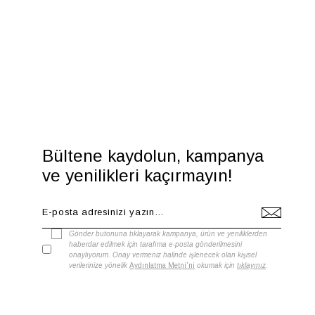
Bültene kaydolun, kampanya
ve yenilikleri kaçırmayın!
Gönder butonuna tıklayarak kampanya, ürün ve yeniliklerden
haberdar edilmek için tarafıma e-posta gönderilmesini
onaylıyorum. Onay vermeniz halinde işlenecek olan kişisel
verilerinize yönelik
Aydınlatma Metni'ni
okumak için
tıklayınız
.