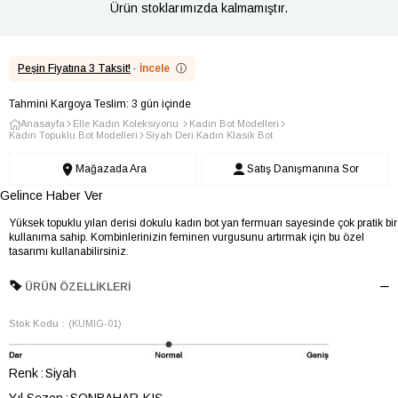
Ürün stoklarımızda kalmamıştır.
Peşin Fiyatına 3 Taksit!
·
İncele
ⓘ
Tahmini Kargoya Teslim: 3 gün içinde
Anasayfa
Elle Kadın Koleksiyonu
Kadın Bot Modelleri
Kadın Topuklu Bot Modelleri
Siyah Deri Kadın Klasik Bot
Mağazada Ara
Satış Danışmanına Sor
Gelince Haber Ver
Yüksek topuklu yılan derisi dokulu kadın bot yan fermuarı sayesinde çok pratik bir
kullanıma sahip. Kombinlerinizin feminen vurgusunu artırmak için bu özel
tasarımı kullanabilirsiniz.
ÜRÜN ÖZELLIKLERI
Stok Kodu
(KUMIG-01)
Renk
Siyah
Yıl Sezon
SONBAHAR-KIŞ