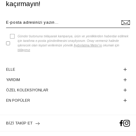
kaçırmayın!
Gönder butonuna tıklayarak kampanya, ürün ve yeniliklerden haberdar edilmek
için tarafıma e-posta gönderilmesini onaylıyorum. Onay vermeniz halinde
işlenecek olan kişisel verilerinize yönelik
Aydınlatma Metni'ni
okumak için
tıklayınız
.
ELLE
YARDIM
ÖZEL KOLEKSİYONLAR
EN POPÜLER
BİZİ TAKİP ET