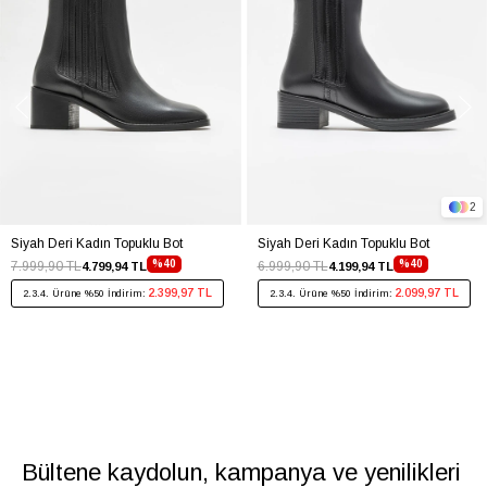
2
Siyah Deri Kadın Topuklu Bot
Siyah Deri Kadın Topuklu Bot
%40
%40
7.999,90 TL
6.999,90 TL
4.799,94 TL
4.199,94 TL
2.399,97 TL
2.099,97 TL
2.3.4. Ürüne %50 İndirim:
2.3.4. Ürüne %50 İndirim:
Bültene kaydolun, kampanya ve yenilikleri