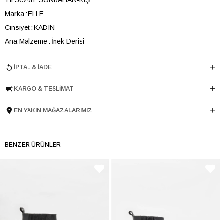
Marka
ELLE
Cinsiyet
KADIN
Ana Malzeme
İnek Derisi
Astar Malzemesi
Tekstil-Poliüretan
İPTAL & İADE
Topuk Boyu
8 cm
Taban Malzemesi
Microlight
KARGO & TESLIMAT
Ürün Cinsi
Klasik Yüksek Topuk
Tema
Exotic
EN YAKIN MAĞAZALARIMIZ
Menşei
TURKIYE
Ürün Grubu
BOT
BENZER ÜRÜNLER