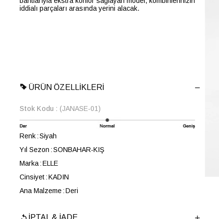
bantlarıyla ekstra konfor sağlayan model, kombinlerinizin
iddialı parçaları arasında yerini alacak.
ÜRÜN ÖZELLIKLERI
Stok Kodu
(JANASE-01)
Renk
Siyah
Yıl Sezon
SONBAHAR-KIŞ
Marka
ELLE
Cinsiyet
KADIN
Ana Malzeme
Deri
Astar Malzemesi
Sıcak Astar
İPTAL & İADE
Topuk Boyu
6 cm