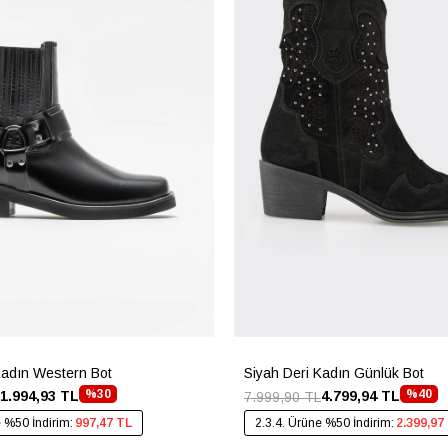
Kadın Western Bot
Siyah Deri Kadın Günlük Bot
%30
%40
1.994,93 TL
4.799,94 TL
7.999,90 TL
e %50 İndirim:
997,47 TL
2.3.4. Ürüne %50 İndirim:
2.399,97