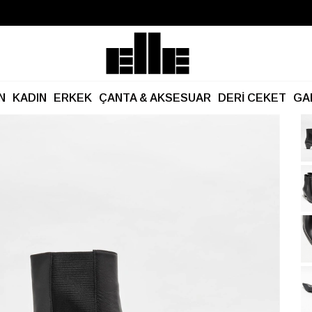
Büyük Yaz İndirimi Başladı!
Kargo Ücretsiz!
N
KADIN
ERKEK
ÇANTA & AKSESUAR
DERİ CEKET
GA