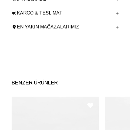
Taban Malzemesi
TPU
KARGO & TESLIMAT
Ürün Cinsi
Klasik Orta Topuk
Menşei
TURKIYE
EN YAKIN MAĞAZALARIMIZ
Ürün Grubu
BOT
BENZER ÜRÜNLER