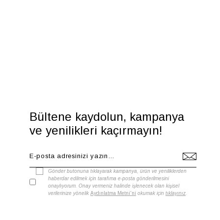
Bültene kaydolun, kampanya
ve yenilikleri kaçırmayın!
Gönder butonuna tıklayarak kampanya, ürün ve yeniliklerden
haberdar edilmek için tarafıma e-posta gönderilmesini
onaylıyorum. Onay vermeniz halinde işlenecek olan kişisel
verilerinize yönelik
Aydınlatma Metni'ni
okumak için
tıklayınız
.