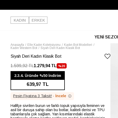
KADIN
ERKEK
YENİ SEZO
Anasayfa
Elle Kadın Koleksiyonu
Kadın Bot Modelleri
Kadın Western Bot
Siyah Deri Kadın Klasik Bot
Siyah Deri Kadın Klasik Bot
1.599,92 TL
1.279,94 TL
%
20
İNDIRIM
2.3.4. Üründe %50 İndirim
639,97 TL
Peşin Fiyatına 3 Taksit!
·
İncele
ⓘ
Hafifçe sivrilen burun ve farklı topuk yapısıyla feminen ve
asil bir duruşa sahip olan bu botlar, kaliteli derisi ve TPU
tabanlarıyla çok sağlam. Yan kısımlarındaki elastik