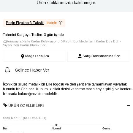
Ürün stoklarımızda kalmamıştır.
Peşin Fiyatına 3 Taksit!
·
İncele
ⓘ
Tahmini Kargoya Teslim: 3 gün içinde
Anasayfa
Elle Kadın Koleksiyonu
Kadın Bot Modelleri
Kadın Düz Bot
Siyah Deri Kadın Klasik Bot
Mağazada Ara
Satış Danışmanına Sor
Gelince Haber Ver
İkonik bir silueti metalik bir Elle logosu ve deri şeritlerle tamamlayan yuvarlak
burunlu bir Chelsea. Kusursuz cilalı derisi ve termo tabanlarıyla şıklığı ve konforu
bir arada bulacağınız bir modeldir.
ÜRÜN ÖZELLIKLERI
Stok Kodu
(KOLOMA-1-01)