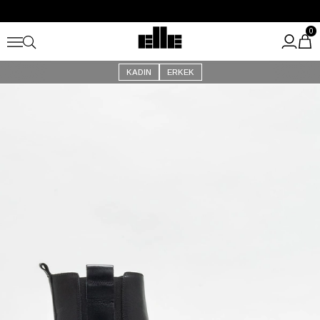
Büyük Yaz İndirimi Başladı!
Kargo Ücretsiz!
0
KADIN
ERKEK