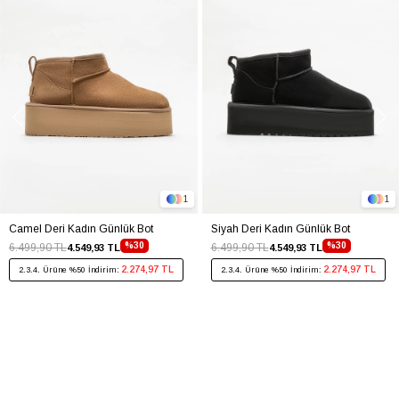
1
1
Camel Deri Kadın Günlük Bot
Siyah Deri Kadın Günlük Bot
%30
%30
6.499,90 TL
6.499,90 TL
4.549,93 TL
4.549,93 TL
2.274,97 TL
2.274,97 TL
2.3.4. Ürüne %50 İndirim:
2.3.4. Ürüne %50 İndirim: