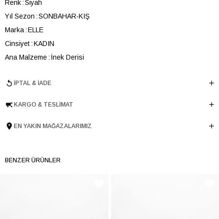
Renk
Siyah
Yıl Sezon
SONBAHAR-KIŞ
Marka
ELLE
Cinsiyet
KADIN
Ana Malzeme
İnek Derisi
Astar Malzemesi
Tekstil-Poliüretan
İPTAL & İADE
Topuk Boyu
2.5 cm
Taban Malzemesi
TERMO
KARGO & TESLIMAT
Ürün Cinsi
Klasik Düz
Tema
Logomania
EN YAKIN MAĞAZALARIMIZ
Menşei
TURKIYE
Ürün Grubu
BOT
BENZER ÜRÜNLER