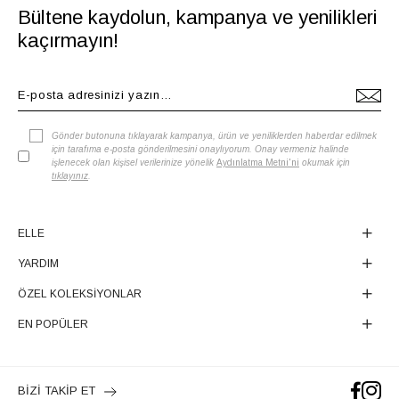
Bültene kaydolun, kampanya ve yenilikleri
kaçırmayın!
Gönder butonuna tıklayarak kampanya, ürün ve yeniliklerden haberdar edilmek
için tarafıma e-posta gönderilmesini onaylıyorum. Onay vermeniz halinde
işlenecek olan kişisel verilerinize yönelik
Aydınlatma Metni'ni
okumak için
tıklayınız
.
ELLE
YARDIM
ÖZEL KOLEKSİYONLAR
EN POPÜLER
BİZİ TAKİP ET