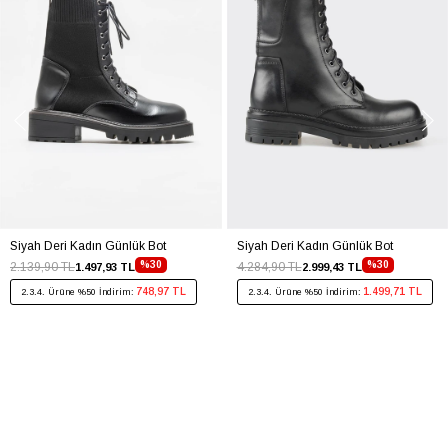
Siyah Deri Kadın Günlük Bot
Siyah Deri Kadın Günlük Bot
%30
%30
2.139,90 TL
4.284,90 TL
1.497,93 TL
2.999,43 TL
748,97 TL
1.499,71 TL
2.3.4. Ürüne %50 İndirim:
2.3.4. Ürüne %50 İndirim: