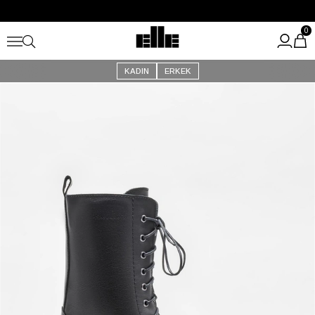
Büyük Yaz İndirimi Başladı!
Kargo Ücretsiz!
0
KADIN
ERKEK