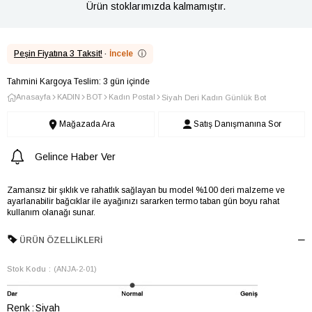
Ürün stoklarımızda kalmamıştır.
Peşin Fiyatına 3 Taksit!
·
İncele
ⓘ
Tahmini Kargoya Teslim: 3 gün içinde
Anasayfa
KADIN
BOT
Kadın Postal
Siyah Deri Kadın Günlük Bot
Mağazada Ara
Satış Danışmanına Sor
Gelince Haber Ver
Zamansız bir şıklık ve rahatlık sağlayan bu model %100 deri malzeme ve
ayarlanabilir bağcıklar ile ayağınızı sararken termo taban gün boyu rahat
kullanım olanağı sunar.
ÜRÜN ÖZELLIKLERI
Stok Kodu
(ANJA-2-01)
Renk
Siyah