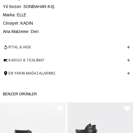
Yıl Sezon
SONBAHAR-KIŞ
Marka
ELLE
Cinsiyet
KADIN
Ana Malzeme
Deri
Astar Malzemesi
Tekstil
İPTAL & İADE
Topuk Boyu
6 cm
Taban Malzemesi
TERMO
KARGO & TESLIMAT
Ürün Cinsi
Günlük Düz
Tema
Utility
EN YAKIN MAĞAZALARIMIZ
Menşei
TURKIYE
Ürün Grubu
BOT
BENZER ÜRÜNLER