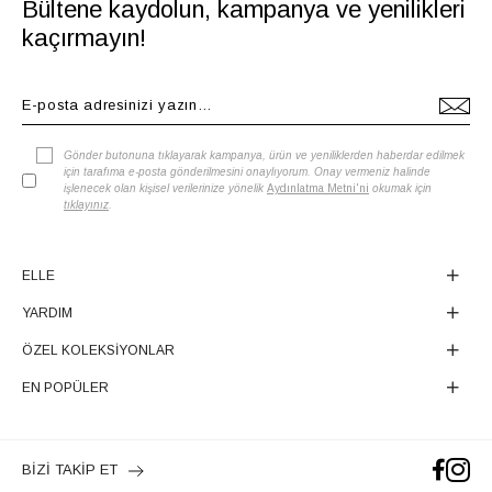
Bültene kaydolun, kampanya ve yenilikleri
kaçırmayın!
Gönder butonuna tıklayarak kampanya, ürün ve yeniliklerden haberdar edilmek
için tarafıma e-posta gönderilmesini onaylıyorum. Onay vermeniz halinde
işlenecek olan kişisel verilerinize yönelik
Aydınlatma Metni'ni
okumak için
tıklayınız
.
ELLE
YARDIM
ÖZEL KOLEKSİYONLAR
EN POPÜLER
BİZİ TAKİP ET