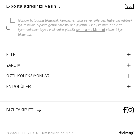
Gönder butonuna tıklayarak kampanya, ürün ve yeniliklerden haberdar edilmek
için tarafıma e-posta gönderilmesini onaylıyorum. Onay vermeniz halinde
işlenecek olan kişisel verilerinize yönelik
Aydınlatma Metni'ni
okumak için
tıklayınız
.
ELLE
YARDIM
ÖZEL KOLEKSİYONLAR
EN POPÜLER
BİZİ TAKİP ET
© 2026 ELLESHOES. Tüm hakları saklıdır.