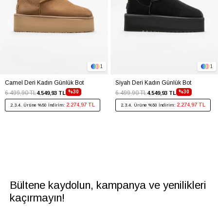
1
1
Camel Deri Kadın Günlük Bot
Siyah Deri Kadın Günlük Bot
%30
%30
6.499,90 TL
6.499,90 TL
4.549,93 TL
4.549,93 TL
2.274,97 TL
2.274,97 TL
2.3.4. Ürüne %50 İndirim:
2.3.4. Ürüne %50 İndirim:
Bültene kaydolun, kampanya ve yenilikleri
kaçırmayın!