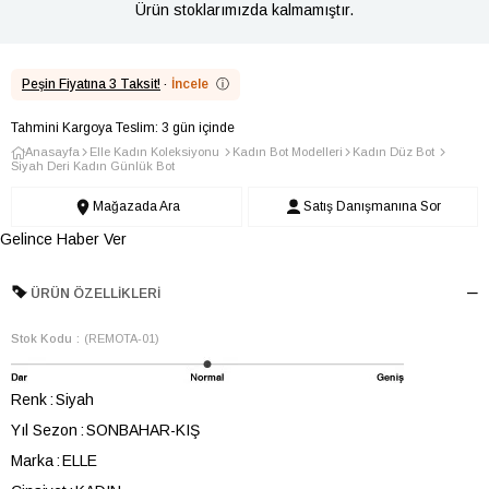
Ürün stoklarımızda kalmamıştır.
Peşin Fiyatına 3 Taksit!
·
İncele
ⓘ
Tahmini Kargoya Teslim: 3 gün içinde
Anasayfa
Elle Kadın Koleksiyonu
Kadın Bot Modelleri
Kadın Düz Bot
Siyah Deri Kadın Günlük Bot
Mağazada Ara
Satış Danışmanına Sor
Gelince Haber Ver
ÜRÜN ÖZELLIKLERI
Stok Kodu
(REMOTA-01)
Renk
Siyah
Yıl Sezon
SONBAHAR-KIŞ
Marka
ELLE