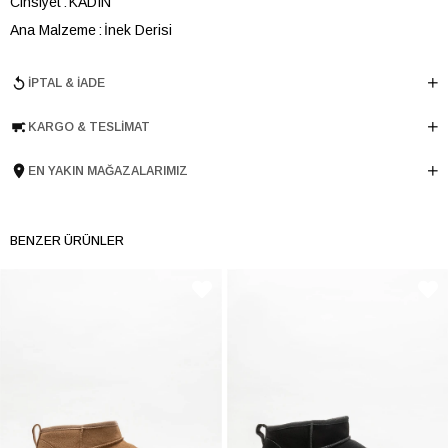
Cinsiyet
KADIN
Ana Malzeme
İnek Derisi
Astar Malzemesi
Tekstil-İnek Derisi
İPTAL & İADE
Topuk Boyu
6 cm
Taban Malzemesi
TPU
KARGO & TESLIMAT
Ürün Cinsi
Günlük Düz
Menşei
TURKIYE
EN YAKIN MAĞAZALARIMIZ
Ürün Grubu
BOT
BENZER ÜRÜNLER