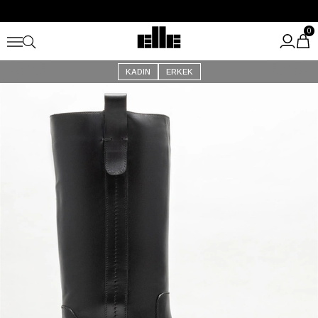
Büyük Yaz İndirimi Başladı!
Kargo Ücretsiz!
0
KADIN
ERKEK