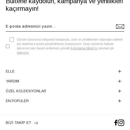
Bültene kaydolun, kampanya ve yenilikleri
kaçırmayın!
Gönder butonuna tıklayarak kampanya, ürün ve yeniliklerden haberdar edilmek
için tarafıma e-posta gönderilmesini onaylıyorum. Onay vermeniz halinde
işlenecek olan kişisel verilerinize yönelik
Aydınlatma Metni'ni
okumak için
tıklayınız
.
ELLE
YARDIM
ÖZEL KOLEKSİYONLAR
EN POPÜLER
BİZİ TAKİP ET