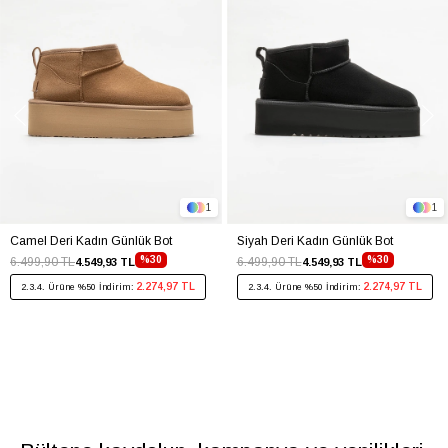
1
1
Camel Deri Kadın Günlük Bot
Siyah Deri Kadın Günlük Bot
%30
%30
6.499,90 TL
6.499,90 TL
4.549,93 TL
4.549,93 TL
2.274,97 TL
2.274,97 TL
2.3.4. Ürüne %50 İndirim:
2.3.4. Ürüne %50 İndirim: