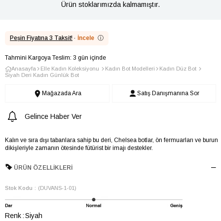
Ürün stoklarımızda kalmamıştır.
Peşin Fiyatına 3 Taksit!
·
İncele
ⓘ
Tahmini Kargoya Teslim: 3 gün içinde
Anasayfa
Elle Kadın Koleksiyonu
Kadın Bot Modelleri
Kadın Düz Bot
Siyah Deri Kadın Günlük Bot
Mağazada Ara
Satış Danışmanına Sor
Gelince Haber Ver
Kalın ve sıra dışı tabanlara sahip bu deri, Chelsea botlar, ön fermuarları ve burun
dikişleriyle zamanın ötesinde fütürist bir imajı destekler.
ÜRÜN ÖZELLIKLERI
Stok Kodu
(DUVANS-1-01)
Renk
Siyah