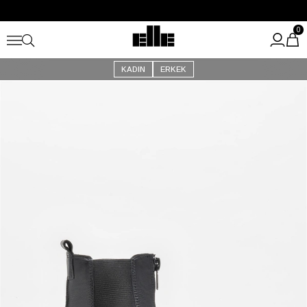
Büyük Yaz İndirimi Başladı!
Kargo Ücretsiz!
0
KADIN
ERKEK