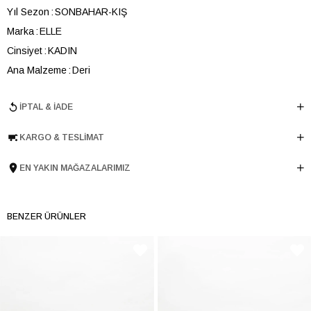
Yıl Sezon
SONBAHAR-KIŞ
Marka
ELLE
Cinsiyet
KADIN
Ana Malzeme
Deri
Astar Malzemesi
Sıcak Astar
İPTAL & İADE
Topuk Boyu
5.5 cm
Taban Malzemesi
TERMO
KARGO & TESLIMAT
Ürün Cinsi
Günlük Orta Topuk
Tema
Positive
EN YAKIN MAĞAZALARIMIZ
Menşei
TURKIYE
Ürün Grubu
BOT
BENZER ÜRÜNLER