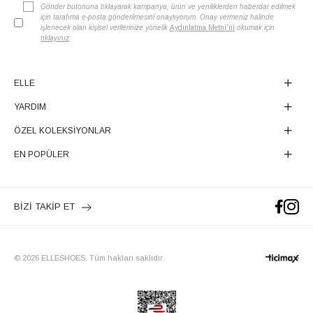
Gönder butonuna tıklayarak kampanya, ürün ve yeniliklerden haberdar edilmek
için tarafıma e-posta gönderilmesini onaylıyorum. Onay vermeniz halinde
işlenecek olan kişisel verilerinize yönelik
Aydınlatma Metni'ni
okumak için
tıklayınız
.
ELLE
YARDIM
ÖZEL KOLEKSİYONLAR
EN POPÜLER
BİZİ TAKİP ET
© 2026 ELLESHOES. Tüm hakları saklıdır.