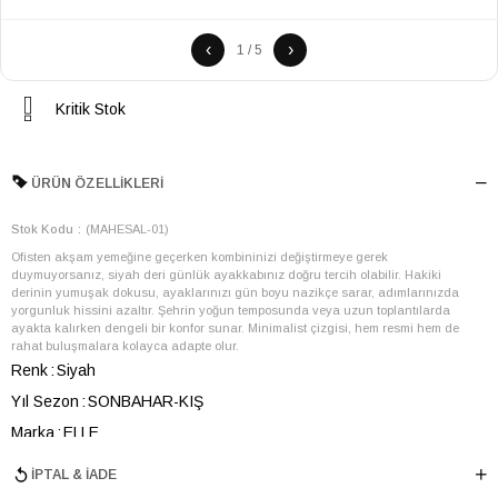
‹
›
1 / 5
Kritik Stok
ÜRÜN ÖZELLIKLERI
Stok Kodu
(MAHESAL-01)
Ofisten akşam yemeğine geçerken kombininizi değiştirmeye gerek
duymuyorsanız, siyah deri günlük ayakkabınız doğru tercih olabilir. Hakiki
derinin yumuşak dokusu, ayaklarınızı gün boyu nazikçe sarar, adımlarınızda
yorgunluk hissini azaltır. Şehrin yoğun temposunda veya uzun toplantılarda
ayakta kalırken dengeli bir konfor sunar. Minimalist çizgisi, hem resmi hem de
rahat buluşmalara kolayca adapte olur.
Renk
Siyah
Yıl Sezon
SONBAHAR-KIŞ
Marka
ELLE
Cinsiyet
KADIN
İPTAL & İADE
Ana Malzeme
İnek Derisi