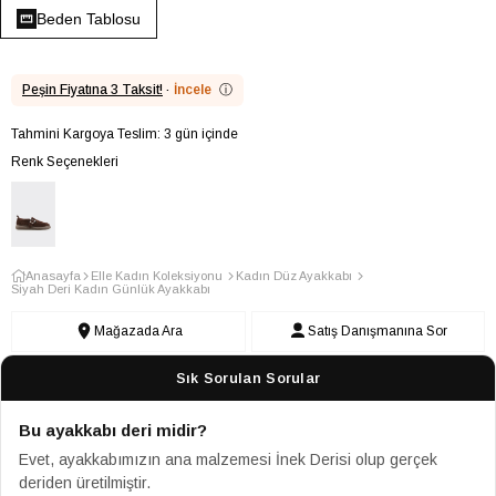
Beden Tablosu
Peşin Fiyatına 3 Taksit!
·
İncele
ⓘ
Tahmini Kargoya Teslim: 3 gün içinde
Renk Seçenekleri
Anasayfa
Elle Kadın Koleksiyonu
Kadın Düz Ayakkabı
Siyah Deri Kadın Günlük Ayakkabı
Mağazada Ara
Satış Danışmanına Sor
Sık Sorulan Sorular
Bu ayakkabı deri midir?
Evet, ayakkabımızın ana malzemesi İnek Derisi olup gerçek
deriden üretilmiştir.