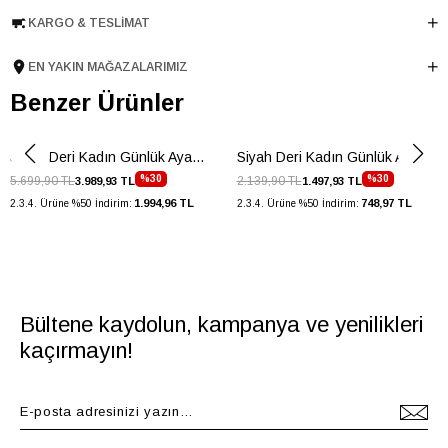
KARGO & TESLIMAT
Astar Malzemesi
İnek Derisi
Topuk Boyu
3 cm
EN YAKIN MAĞAZALARIMIZ
Taban Malzemesi
Termolight
Benzer Ürünler
Ürün Cinsi
Düz
Taban Yüksekliği
3 cm
Siyah Deri Kadın Günlük Ayakkabı
Siyah Deri Kadın Günlük Ayakkabı
Menşei
TURKIYE
%30
%30
5.699,90 TL
2.139,90 TL
3.989,93 TL
1.497,93 TL
Ürün Grubu
AYAKKABI
1.994,96 TL
748,97 TL
2.3.4. Ürüne %50 İndirim:
2.3.4. Ürüne %50 İndirim:
Bültene kaydolun, kampanya ve yenilikleri
kaçırmayın!