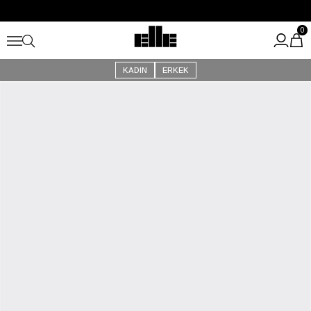
Büyük Yaz İndirimi Başladı!
Kargo Ücretsiz!
0
KADIN
ERKEK