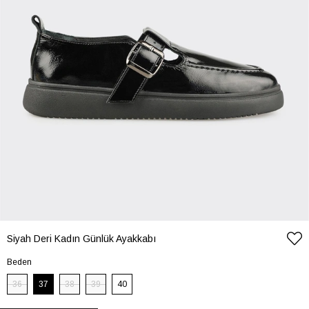
Siyah Deri Kadın Günlük Ayakkabı
Beden
36
37
38
39
40