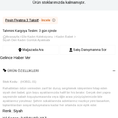
Ürün stoklarımızda kalmamıştır.
Peşin Fiyatına 3 Taksit!
·
İncele
ⓘ
Tahmini Kargoya Teslim: 3 gün içinde
Anasayfa
Elle Kadın Koleksiyonu
Kadın Babet
Siyah Deri Kadın Günlük Ayakkabı
Mağazada Ara
Satış Danışmanına Sor
Gelince Haber Ver
ÜRÜN ÖZELLIKLERI
Stok Kodu
(HOBEL-01)
Rahatlıktan ödün vermeden zarif bir duruş sergilemek isteyenlere hitap eden
siyah deri babet, gün boyu ayaklarınızda hafif bir his bırakır. Gerçek deri yapısı
sayesinde sabah koşuşturmasında veya öğle arası yürüyüşlerinizde bile
ayaklarınız yorulmaz. Şehrin sokaklarında adımlarınız nazikçe yere basarken,
toplantılardan sosyal buluşmalara kadar her ortamda size eşlik eder.
Renk
Siyah