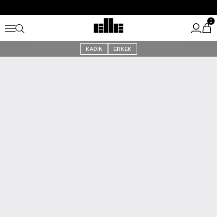
Büyük Yaz İndirimi Başladı!
Kargo Ücretsiz!
0
KADIN
ERKEK