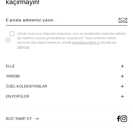
kaçırmayın!
Gönder butonuna tıklayarak kampanya, ürün ve yeniliklerden haberdar edilmek
için tarafıma e-posta gönderilmesini onaylıyorum. Onay vermeniz halinde
işlenecek olan kişisel verilerinize yönelik
Aydınlatma Metni'ni
okumak için
tıklayınız
.
ELLE
YARDIM
ÖZEL KOLEKSİYONLAR
EN POPÜLER
BİZİ TAKİP ET