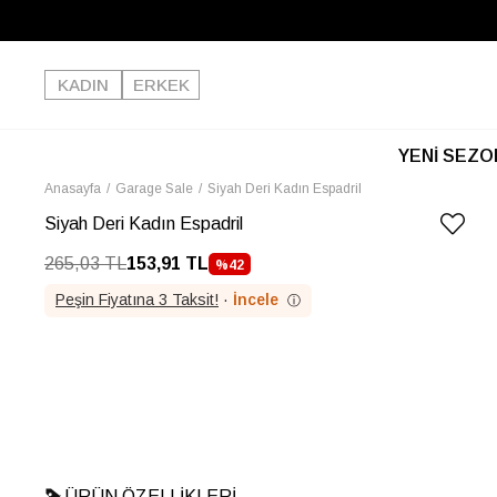
KADIN
ERKEK
YENİ SEZO
Anasayfa
Garage Sale
Siyah Deri Kadın Espadril
Siyah Deri Kadın Espadril
265,03 TL
153,91 TL
%
42
İNDIRIM
Peşin Fiyatına 3 Taksit!
·
İncele
ⓘ
ÜRÜN ÖZELLIKLERI