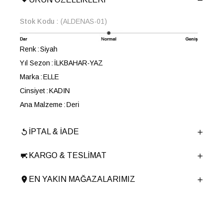
Stok Kodu
(ALDENAS-01)
Renk
Siyah
Yıl Sezon
İLKBAHAR-YAZ
Marka
ELLE
Cinsiyet
KADIN
Ana Malzeme
Deri
Astar Malzemesi
Deri
İPTAL & İADE
Topuk Boyu
5 cm
Taban Malzemesi
TERMO
KARGO & TESLIMAT
Ürün Cinsi
Dolgu Topuk
Taban Yüksekliği
5 cm
EN YAKIN MAĞAZALARIMIZ
Menşei
TURKIYE
Ürün Grubu
SANDALET