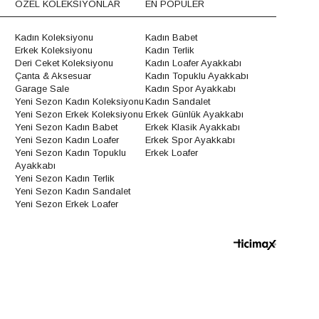
ÖZEL KOLEKSİYONLAR
EN POPÜLER
Kadın Koleksiyonu
Kadın Babet
Erkek Koleksiyonu
Kadın Terlik
Deri Ceket Koleksiyonu
Kadın Loafer Ayakkabı
Çanta & Aksesuar
Kadın Topuklu Ayakkabı
Garage Sale
Kadın Spor Ayakkabı
Yeni Sezon Kadın Koleksiyonu
Kadın Sandalet
Yeni Sezon Erkek Koleksiyonu
Erkek Günlük Ayakkabı
Yeni Sezon Kadın Babet
Erkek Klasik Ayakkabı
Yeni Sezon Kadın Loafer
Erkek Spor Ayakkabı
Yeni Sezon Kadın Topuklu
Erkek Loafer
Ayakkabı
Yeni Sezon Kadın Terlik
Yeni Sezon Kadın Sandalet
Yeni Sezon Erkek Loafer