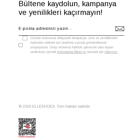
Bültene kaydolun, kampanya
ve yenilikleri kaçırmayın!
Gönder butonuna tıklayarak kampanya, ürün ve yeniliklerden
haberdar edilmek için tarafıma e-posta gönderilmesini
onaylıyorum. Onay vermeniz halinde işlenecek olan kişisel
verilerinize yönelik
Aydınlatma Metni'ni
okumak için
tıklayınız
.
© 2026 ELLESHOES. Tüm hakları saklıdır.