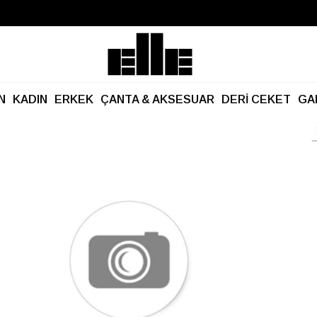
Büyük Yaz İndirimi Başladı!
Kargo Ücretsiz!
N
KADIN
ERKEK
ÇANTA & AKSESUAR
DERİ CEKET
GA