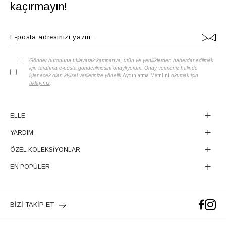
kaçırmayın!
Gönder butonuna tıklayarak kampanya, ürün ve yeniliklerden haberdar edilmek
için tarafıma e-posta gönderilmesini onaylıyorum. Onay vermeniz halinde
işlenecek olan kişisel verilerinize yönelik
Aydınlatma Metni'ni
okumak için
tıklayınız
.
ELLE
YARDIM
ÖZEL KOLEKSİYONLAR
EN POPÜLER
BİZİ TAKİP ET