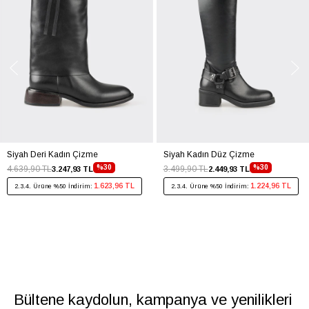
Siyah Deri Kadın Çizme
Siyah Kadın Düz Çizme
%30
%30
4.639,90 TL
3.499,90 TL
3.247,93 TL
2.449,93 TL
1.623,96 TL
1.224,96 TL
2.3.4. Ürüne %50 İndirim:
2.3.4. Ürüne %50 İndirim:
Bültene kaydolun, kampanya ve yenilikleri