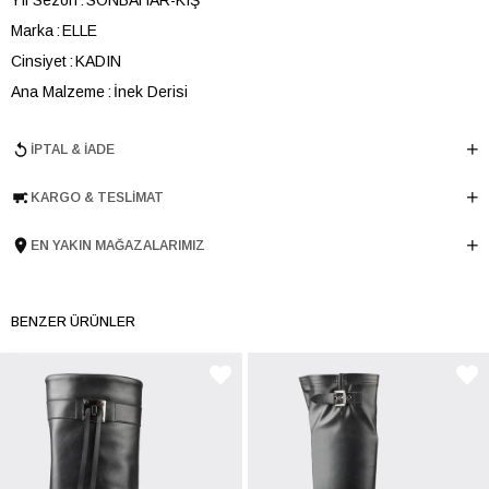
Marka
ELLE
Cinsiyet
KADIN
Ana Malzeme
İnek Derisi
Astar Malzemesi
Tekstil-İnek Derisi
İPTAL & İADE
Topuk Boyu
2.8 cm
Taban Malzemesi
Microlight
KARGO & TESLIMAT
Ürün Cinsi
Düz
Taban Yüksekliği
2.8 cm
EN YAKIN MAĞAZALARIMIZ
Menşei
TURKIYE
Ürün Grubu
CIZME
BENZER ÜRÜNLER