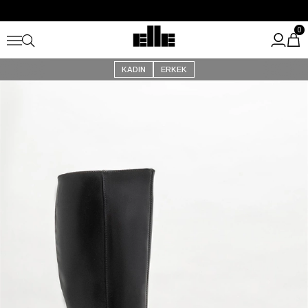
Büyük Yaz İndirimi Başladı!
Kargo Ücretsiz!
0
KADIN
ERKEK