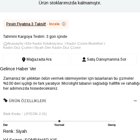
Ürün stoklarımızda kalmamıştır.
Peşin Fiyatına 3 Taksit!
·
İncele
ⓘ
Tahmini Kargoya Teslim: 3 gün içinde
Anasayfa
Elle Kadın Koleksiyonu
Kadın Çizme Modelleri
Kadın Düz Çizme
Siyah Deri Kadın Düz Çizme
Mağazada Ara
Satış Danışmanına Sor
Gelince Haber Ver
Zamansız bir şıklıktan ödün vermek istemeyenler için tasarlanan bu çizmeler
%100 deri işçiliği ile fark yaratıyor. Microlight tabanın sağladığı hafiflik ve rahatlığı
her adımınızda hissedeceksiniz.
ÜRÜN ÖZELLIKLERI
Stok Kodu
(JIYEON-2-01)
Renk
Siyah
Yıl Sezon
SONBAHAR-KIŞ