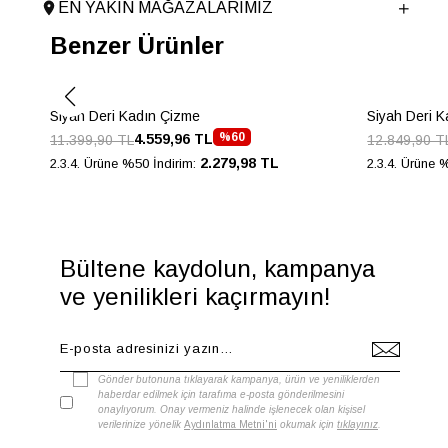
EN YAKIN MAĞAZALARIMIZ
Topuk Boyu
6.5 cm
Benzer Ürünler
Taban Malzemesi
TPU
Ürün Cinsi
Orta Topuk
Menşei
TURKIYE
Siyah Deri Kadın Çizme
Siyah Deri 
Ürün Grubu
CIZME
%60
4.559,96 TL
11.399,90 TL
12.849,90 T
2.279,98 TL
2.3.4. Ürüne %50 İndirim:
2.3.4. Ürüne 
Bültene kaydolun, kampanya
ve yenilikleri kaçırmayın!
Gönder butonuna tıklayarak kampanya, ürün ve yeniliklerden
haberdar edilmek için tarafıma e-posta gönderilmesini
onaylıyorum. Onay vermeniz halinde işlenecek olan kişisel
verilerinize yönelik
Aydınlatma Metni'ni
okumak için
tıklayınız
.