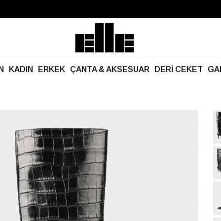
Büyük Yaz İndirimi Başladı!
Kargo Ücretsiz!
N
KADIN
ERKEK
ÇANTA & AKSESUAR
DERİ CEKET
GA