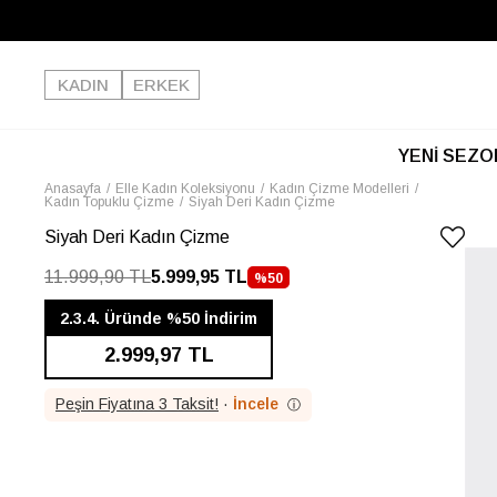
KADIN
ERKEK
YENİ SEZO
Anasayfa
Elle Kadın Koleksiyonu
Kadın Çizme Modelleri
Kadın Topuklu Çizme
Siyah Deri Kadın Çizme
Siyah Deri Kadın Çizme
11.999,90 TL
5.999,95 TL
%
50
İNDIRIM
2.3.4. Üründe %50 İndirim
2.999,97 TL
Peşin Fiyatına 3 Taksit!
·
İncele
ⓘ