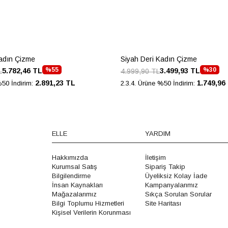
Kadın Çizme
Siyah Deri Kadın Çizme
%55
%30
5.782,46 TL
3.499,93 TL
L
4.999,90 TL
2.891,23 TL
1.749,96
%50 İndirim:
2.3.4. Ürüne %50 İndirim:
ELLE
YARDIM
Hakkımızda
İletişim
Kurumsal Satış
Sipariş Takip
Bilgilendirme
Üyeliksiz Kolay İade
İnsan Kaynakları
Kampanyalarımız
Mağazalarımız
Sıkça Sorulan Sorular
Bilgi Toplumu Hizmetleri
Site Haritası
Kişisel Verilerin Korunması