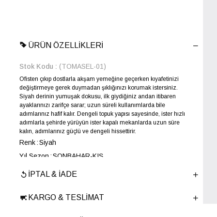
ÜRÜN ÖZELLIKLERI
Stok Kodu
(TOMASEL-01)
Ofisten çıkıp dostlarla akşam yemeğine geçerken kıyafetinizi
değiştirmeye gerek duymadan şıklığınızı korumak istersiniz.
Siyah derinin yumuşak dokusu, ilk giydiğiniz andan itibaren
ayaklarınızı zarifçe sarar; uzun süreli kullanımlarda bile
adımlarınız hafif kalır. Dengeli topuk yapısı sayesinde, ister hızlı
adımlarla şehirde yürüyün ister kapalı mekanlarda uzun süre
kalın, adımlarınız güçlü ve dengeli hissettirir.
Renk
Siyah
Yıl Sezon
SONBAHAR-KIŞ
Marka
ELLE
İPTAL & İADE
Cinsiyet
KADIN
Ana Malzeme
İnek Derisi
KARGO & TESLIMAT
Astar Malzemesi
Tekstil-İnek Derisi