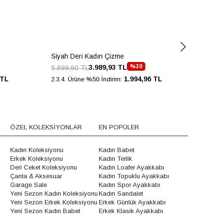
Siyah Deri Kadın Çizme
Siy
%30
3.989,93 TL
5.699,90 TL
11.
 TL
1.994,96 TL
2.3.4. Ürüne %50 İndirim:
2.3.
ÖZEL KOLEKSİYONLAR
EN POPÜLER
Kadın Koleksiyonu
Kadın Babet
Erkek Koleksiyonu
Kadın Terlik
Deri Ceket Koleksiyonu
Kadın Loafer Ayakkabı
Çanta & Aksesuar
Kadın Topuklu Ayakkabı
Garage Sale
Kadın Spor Ayakkabı
Yeni Sezon Kadın Koleksiyonu
Kadın Sandalet
Yeni Sezon Erkek Koleksiyonu
Erkek Günlük Ayakkabı
Yeni Sezon Kadın Babet
Erkek Klasik Ayakkabı