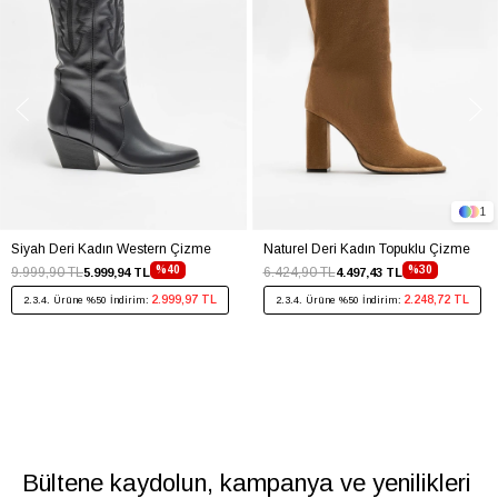
1
Siyah Deri Kadın Western Çizme
Naturel Deri Kadın Topuklu Çizme
%40
%30
9.999,90 TL
6.424,90 TL
5.999,94 TL
4.497,43 TL
2.999,97 TL
2.248,72 TL
2.3.4. Ürüne %50 İndirim:
2.3.4. Ürüne %50 İndirim:
Bültene kaydolun, kampanya ve yenilikleri