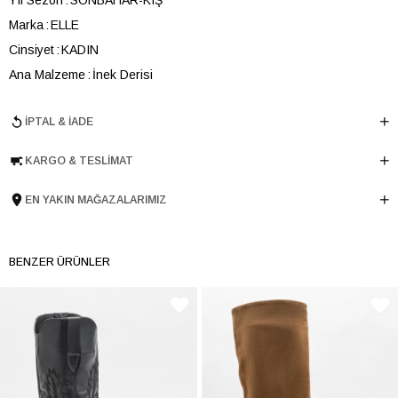
Marka
ELLE
Cinsiyet
KADIN
Ana Malzeme
İnek Derisi
Astar Malzemesi
İnek Derisi-Tekstil
İPTAL & İADE
Topuk Boyu
7.5 cm
Taban Malzemesi
TPU
KARGO & TESLIMAT
Ürün Cinsi
Orta Topuk
Menşei
TURKIYE
EN YAKIN MAĞAZALARIMIZ
Ürün Grubu
CIZME
BENZER ÜRÜNLER