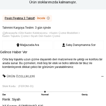
Ürün stoklarımızda kalmamıştır.
Peşin Fiyatına 3 Taksit!
·
İncele
ⓘ
Tahmini Kargoya Teslim: 3 gün içinde
Anasayfa
Elle Kadın Koleksiyonu
Kadın Çizme Modelleri
Kadın Topuklu Çizme
Siyah Deri Kadın Çizme
Mağazada Ara
Satış Danışmanına Sor
Gelince Haber Ver
Orta boy topuklu uzun çizme dayanıklı deri malzemesi ile şıklığı ve konforu bir
arada sunar. Bu çizmeleri, midi boy bir etek ve boho stilinde bir bluz ile
kombinleyerek dikkat çekici bir görünüm yaratabilirsiniz.
ÜRÜN ÖZELLIKLERI
Stok Kodu
(FERONI-01)
Renk
Siyah
Yıl Sezon
SONBAHAR-KIŞ