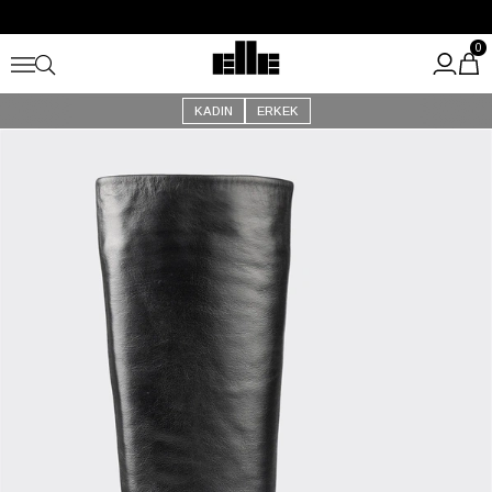
Büyük Yaz İndirimi Başladı!
Kargo Ücretsiz!
0
KADIN
ERKEK