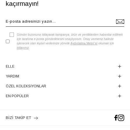
kaçırmayın!
Gönder butonuna tıklayarak kampanya, ürün ve yeniliklerden haberdar edilmek
için tarafıma e-posta gönderilmesini onaylıyorum. Onay vermeniz halinde
işlenecek olan kişisel verilerinize yönelik
Aydınlatma Metni'ni
okumak için
tıklayınız
.
ELLE
YARDIM
ÖZEL KOLEKSİYONLAR
EN POPÜLER
BİZİ TAKİP ET