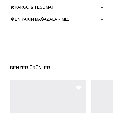
Taban Malzemesi
Poliüretan
KARGO & TESLIMAT
Ürün Cinsi
Günlük
Taban Yüksekliği
3 cm
EN YAKIN MAĞAZALARIMIZ
Menşei
TURKIYE
Ürün Grubu
TERLIK
İnternet Kategorisi
Günlük Ayakkabı
BENZER ÜRÜNLER