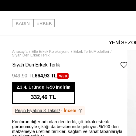
KADIN
ERKEK
YENİ SEZO
Anasayfa
Elle Erkek Koleksiyonu
Erkek Terlik Modelleri
Siyah Deri Erkek Terlik
Siyah Deri Erkek Terlik
949,90 TL
664,93 TL
%
30
İNDIRIM
2.3.4. Üründe %50 İndirim
332,46 TL
Peşin Fiyatına 3 Taksit!
·
İncele
ⓘ
Konforun diğer adı olan deri terlik, çift tokalı estetik
görünümüyle şıklığı da beraberinde getiriyor. %100 deri
malzemeyle üretilen terlikler, sağlam ve rahat tabanlarıyla