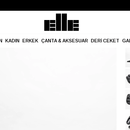
Büyük Yaz İndirimi Başladı!
Kargo Ücretsiz!
N
KADIN
ERKEK
ÇANTA & AKSESUAR
DERİ CEKET
GA