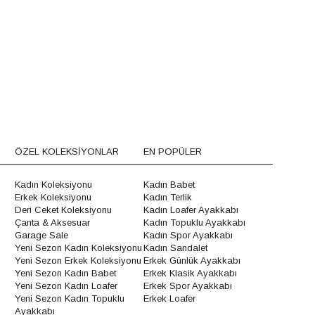
ÖZEL KOLEKSİYONLAR
EN POPÜLER
Kadın Koleksiyonu
Kadın Babet
Erkek Koleksiyonu
Kadın Terlik
Deri Ceket Koleksiyonu
Kadın Loafer Ayakkabı
Çanta & Aksesuar
Kadın Topuklu Ayakkabı
Garage Sale
Kadın Spor Ayakkabı
Yeni Sezon Kadın Koleksiyonu
Kadın Sandalet
Yeni Sezon Erkek Koleksiyonu
Erkek Günlük Ayakkabı
Yeni Sezon Kadın Babet
Erkek Klasik Ayakkabı
Yeni Sezon Kadın Loafer
Erkek Spor Ayakkabı
Yeni Sezon Kadın Topuklu
Erkek Loafer
Ayakkabı