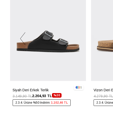
1
Siyah Deri Erkek Terlik
Vizon Deri E
%30
2.204,93 TL
3.149,90 TL
4.279,90 TL
2.3.4. Ürüne %50 İndirim:
1.102,46 TL
2.3.4. Ürün