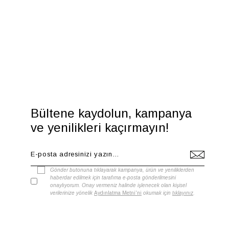
Bültene kaydolun, kampanya
ve yenilikleri kaçırmayın!
Gönder butonuna tıklayarak kampanya, ürün ve yeniliklerden
haberdar edilmek için tarafıma e-posta gönderilmesini
onaylıyorum. Onay vermeniz halinde işlenecek olan kişisel
verilerinize yönelik
Aydınlatma Metni'ni
okumak için
tıklayınız
.