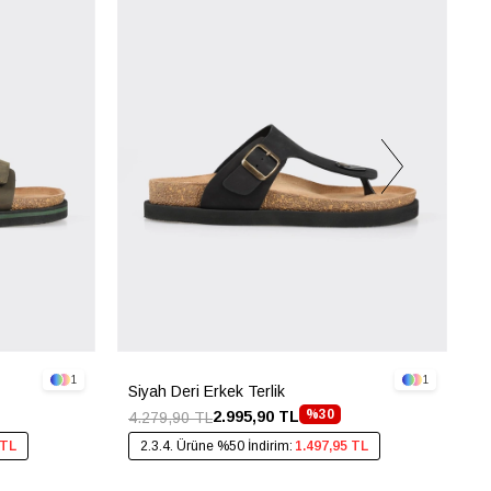
1
1
Siyah Deri Erkek Terlik
V
%30
2.995,90 TL
4.279,90 TL
4
 TL
2.3.4. Ürüne %50 İndirim:
1.497,95 TL