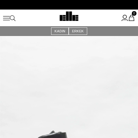
Büyük Yaz İndirimi Başladı!
Kargo Ücretsiz!
0
KADIN
ERKEK