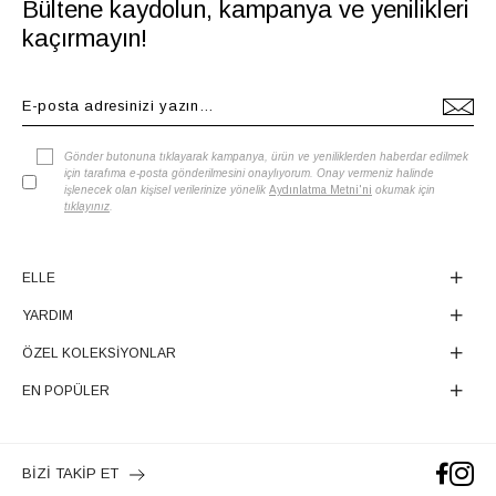
Bültene kaydolun, kampanya ve yenilikleri
kaçırmayın!
Gönder butonuna tıklayarak kampanya, ürün ve yeniliklerden haberdar edilmek
için tarafıma e-posta gönderilmesini onaylıyorum. Onay vermeniz halinde
işlenecek olan kişisel verilerinize yönelik
Aydınlatma Metni'ni
okumak için
tıklayınız
.
ELLE
YARDIM
ÖZEL KOLEKSİYONLAR
EN POPÜLER
BİZİ TAKİP ET