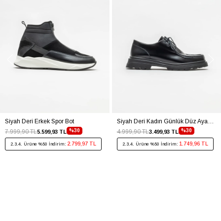
Siyah Deri Erkek Spor Bot
Siyah Deri Kadın Günlük Düz Ayakkabı
%30
%30
7.999,90 TL
4.999,90 TL
5.599,93 TL
3.499,93 TL
2.799,97 TL
1.749,96 TL
2.3.4. Ürüne %50 İndirim:
2.3.4. Ürüne %50 İndirim: