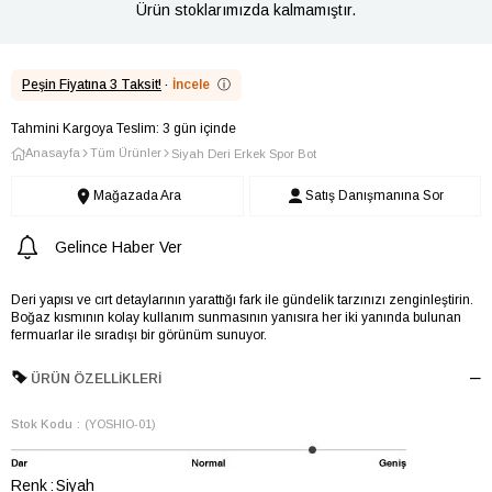
Ürün stoklarımızda kalmamıştır.
Peşin Fiyatına 3 Taksit!
·
İncele
ⓘ
Tahmini Kargoya Teslim: 3 gün içinde
Anasayfa
Tüm Ürünler
Siyah Deri Erkek Spor Bot
Mağazada Ara
Satış Danışmanına Sor
Gelince Haber Ver
Deri yapısı ve cırt detaylarının yarattığı fark ile gündelik tarzınızı zenginleştirin.
Boğaz kısmının kolay kullanım sunmasının yanısıra her iki yanında bulunan
fermuarlar ile sıradışı bir görünüm sunuyor.
ÜRÜN ÖZELLIKLERI
Stok Kodu
(YOSHIO-01)
Renk
Siyah