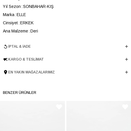
Yıl Sezon
SONBAHAR-KIŞ
Marka
ELLE
Cinsiyet
ERKEK
Ana Malzeme
Deri
Astar Malzemesi
Tekstil
İPTAL & İADE
Topuk Boyu
5 cm
Taban Malzemesi
Poliüretan
KARGO & TESLIMAT
Ürün Cinsi
Spor
Taban Yüksekliği
5 cm
EN YAKIN MAĞAZALARIMIZ
Menşei
TURKIYE
Ürün Grubu
BOT
BENZER ÜRÜNLER
İnternet Kategorisi
Spor Ayakkabı