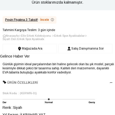
Ürün stoklarımızda kalmamıştır.
Peşin Fiyatına 3 Taksit!
·
İncele
ⓘ
Tahmini Kargoya Teslim: 3 gün içinde
Anasayfa
Elle Erkek Koleksiyonu
Erkek Spor Ayakkabılar
Siyah Deri Erkek Spor Ayakkabı
Mağazada Ara
Satış Danışmanına Sor
Gelince Haber Ver
Günlük giyimin ideal parçalarından biri haline gelecek olan bu şık model, parçalı
kesimiyle dikkat çekici bir tasarıma sahip. Kaliteli deri malzemenin, dayanıklı
EVA tabanla buluştuğu ayakkabı konfor vadediyor.
ÜRÜN ÖZELLIKLERI
Stok Kodu
(KERWIN-01)
Renk
Siyah
Yıl Sezon
İLKBAHAR-YAZ