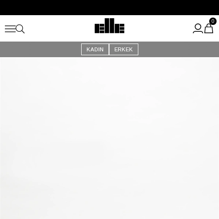
Büyük Yaz İndirimi Başladı!
Kargo Ücretsiz!
0
KADIN
ERKEK