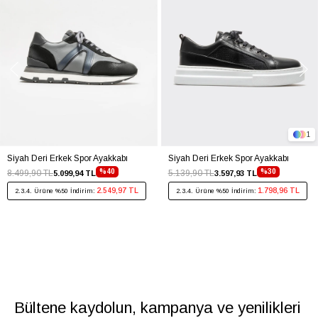
1
Siyah Deri Erkek Spor Ayakkabı
Siyah Deri Erkek Spor Ayakkabı
%40
%30
8.499,90 TL
5.139,90 TL
5.099,94 TL
3.597,93 TL
2.549,97 TL
1.798,96 TL
2.3.4. Ürüne %50 İndirim:
2.3.4. Ürüne %50 İndirim:
Bültene kaydolun, kampanya ve yenilikleri