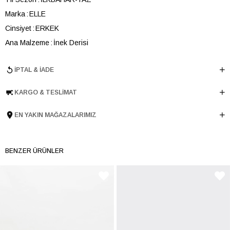
Marka
ELLE
Cinsiyet
ERKEK
Ana Malzeme
İnek Derisi
Astar Malzemesi
İnek Derisi
İPTAL & İADE
Topuk Boyu
3.5 cm
Taban Malzemesi
EVA
KARGO & TESLIMAT
Ürün Cinsi
Retro
Taban Yüksekliği
3.5 cm
EN YAKIN MAĞAZALARIMIZ
Menşei
TURKIYE
Ürün Grubu
AYAKKABI
BENZER ÜRÜNLER