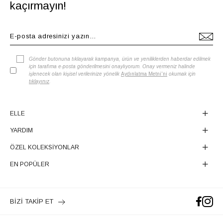
kaçırmayın!
Gönder butonuna tıklayarak kampanya, ürün ve yeniliklerden haberdar edilmek
için tarafıma e-posta gönderilmesini onaylıyorum. Onay vermeniz halinde
işlenecek olan kişisel verilerinize yönelik
Aydınlatma Metni'ni
okumak için
tıklayınız
.
ELLE
YARDIM
ÖZEL KOLEKSİYONLAR
EN POPÜLER
BİZİ TAKİP ET