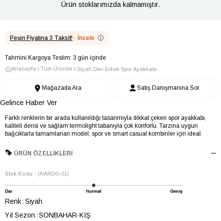
Ürün stoklarımızda kalmamıştır.
Peşin Fiyatına 3 Taksit!
·
İncele
ⓘ
Tahmini Kargoya Teslim: 3 gün içinde
Anasayfa
Tüm Ürünler
Siyah Deri Erkek Spor Ayakkabı
Mağazada Ara
Satış Danışmanına Sor
Gelince Haber Ver
Farklı renklerin bir arada kullanıldığı tasarımıyla dikkat çeken spor ayakkabı,
kaliteli derisi ve sağlam termolight tabanıyla çok konforlu. Tarzına uygun
bağcıklarla tamamlanan model, spor ve smart casual kombinler için ideal.
ÜRÜN ÖZELLIKLERI
Stok Kodu
(NARDO-01)
Renk
Siyah
Yıl Sezon
SONBAHAR-KIŞ