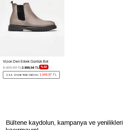
Vizon Deri Erkek Günlük Bot
%40
6.499,90 TL
3.899,94 TL
1.949,97 TL
2.3.4. Ürüne %50 İndirim:
Bültene kaydolun, kampanya ve yenilikleri