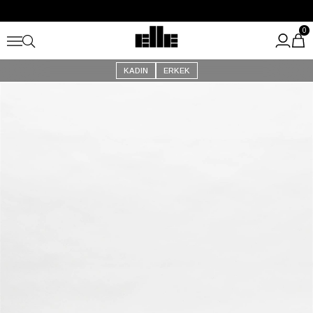
Büyük Yaz İndirimi Başladı!
Kargo Ücretsiz!
0
KADIN
ERKEK