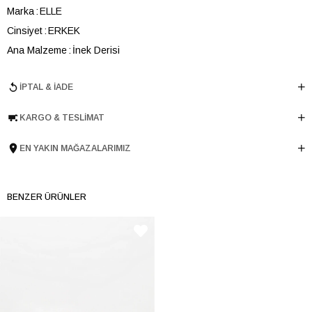
Marka
ELLE
Cinsiyet
ERKEK
Ana Malzeme
İnek Derisi
Astar Malzemesi
İnek Derisi
İPTAL & İADE
Topuk Boyu
3.5 cm
Taban Malzemesi
Termolight
KARGO & TESLIMAT
Ürün Cinsi
Retro
Taban Yüksekliği
3.5 cm
EN YAKIN MAĞAZALARIMIZ
Menşei
TURKIYE
Ürün Grubu
AYAKKABI
BENZER ÜRÜNLER