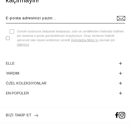
kaçırmayın!
Gönder butonuna tıklayarak kampanya, ürün ve yeniliklerden haberdar edilmek
için tarafıma e-posta gönderilmesini onaylıyorum. Onay vermeniz halinde
işlenecek olan kişisel verilerinize yönelik
Aydınlatma Metni'ni
okumak için
tıklayınız
.
ELLE
YARDIM
ÖZEL KOLEKSİYONLAR
EN POPÜLER
BİZİ TAKİP ET