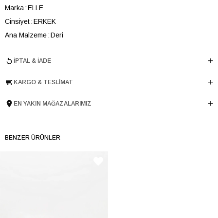
Marka
ELLE
Cinsiyet
ERKEK
Ana Malzeme
Deri
Astar Malzemesi
Deri
İPTAL & İADE
Topuk Boyu
3.5 cm
Taban Malzemesi
EVA
KARGO & TESLIMAT
Ürün Cinsi
Retro
Taban Yüksekliği
3.5 cm
EN YAKIN MAĞAZALARIMIZ
Menşei
TURKIYE
Ürün Grubu
AYAKKABI
BENZER ÜRÜNLER