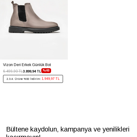
Vizon Deri Erkek Günlük Bot
%40
6.499,90 TL
3.899,94 TL
1.949,97 TL
2.3.4. Ürüne %50 İndirim:
Bültene kaydolun, kampanya ve yenilikleri