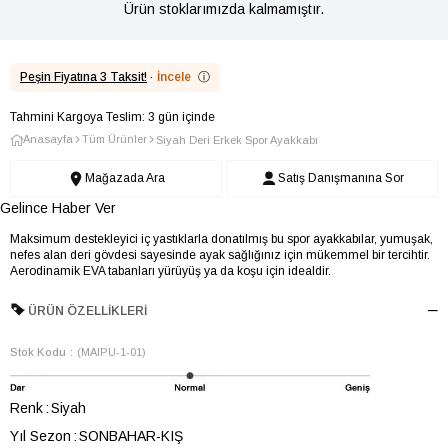
Ürün stoklarımızda kalmamıştır.
Peşin Fiyatına 3 Taksit!
·
İncele
ⓘ
Tahmini Kargoya Teslim: 3 gün içinde
Anasayfa
Tüm Ürünler
Siyah Deri Erkek Spor Ayakkabı
Mağazada Ara
Satış Danışmanına Sor
Gelince Haber Ver
Maksimum destekleyici iç yastıklarla donatılmış bu spor ayakkabılar, yumuşak,
nefes alan deri gövdesi sayesinde ayak sağlığınız için mükemmel bir tercihtir.
Aerodinamik EVA tabanları yürüyüş ya da koşu için idealdir.
ÜRÜN ÖZELLIKLERI
Stok Kodu
(MAIPU-1-01)
Renk
Siyah
Yıl Sezon
SONBAHAR-KIŞ