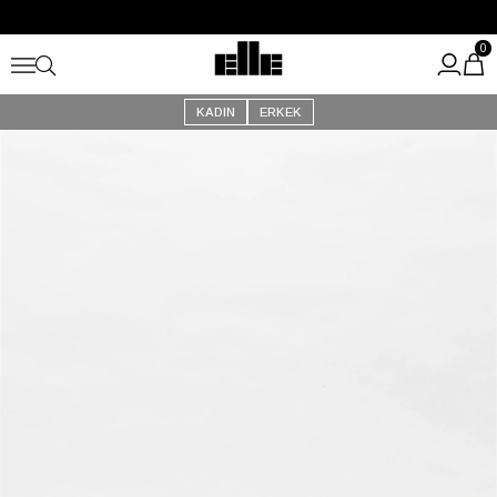
Büyük Yaz İndirimi Başladı!
Kargo Ücretsiz!
0
KADIN
ERKEK