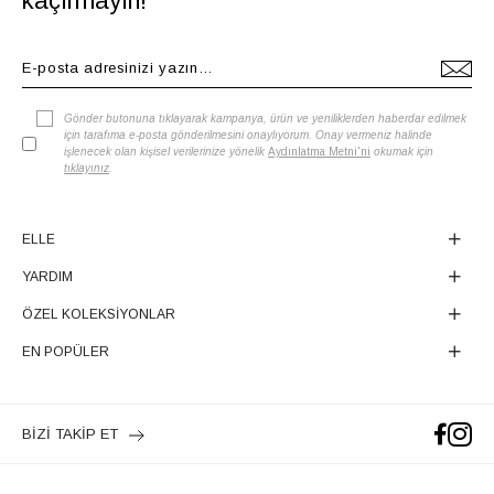
kaçırmayın!
Gönder butonuna tıklayarak kampanya, ürün ve yeniliklerden haberdar edilmek
için tarafıma e-posta gönderilmesini onaylıyorum. Onay vermeniz halinde
işlenecek olan kişisel verilerinize yönelik
Aydınlatma Metni'ni
okumak için
tıklayınız
.
ELLE
YARDIM
ÖZEL KOLEKSİYONLAR
EN POPÜLER
BİZİ TAKİP ET