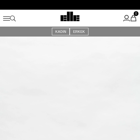
Büyük Yaz İndirimi Başladı!
Kargo Ücretsiz!
0
KADIN
ERKEK