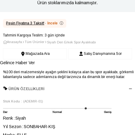
Ürün stoklarımızda kalmamıştır.
Peşin Fiyatına 3 Taksit!
·
İncele
ⓘ
Tahmini Kargoya Teslim: 3 gün içinde
Anasayfa
Tüm Ürünler
Siyah Deri Erkek Spor Ayakkabı
Mağazada Ara
Satış Danışmanına Sor
Gelince Haber Ver
%100 deri malzemesiyle ayağın şeklini kolayca alan bu spor ayakkabı, görkemli
tabanlarıyla sadece adımlarınıza değil tarzınıza da dinamik bir enerji katar.
ÜRÜN ÖZELLIKLERI
Stok Kodu
(ADEMIR-01)
Renk
Siyah
Yıl Sezon
SONBAHAR-KIŞ
Marka
ELLE