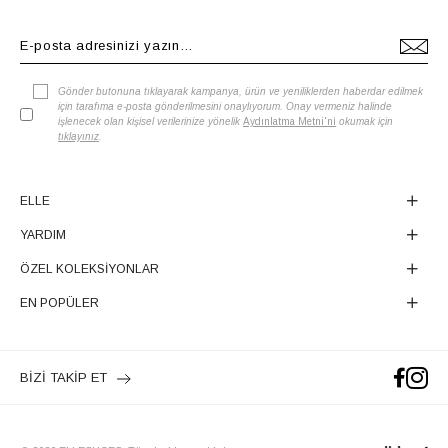
Gönder butonuna tıklayarak kampanya, ürün ve yeniliklerden haberdar edilmek
için tarafıma e-posta gönderilmesini onaylıyorum. Onay vermeniz halinde
işlenecek olan kişisel verilerinize yönelik
Aydınlatma Metni'ni
okumak için
tıklayınız
.
ELLE
YARDIM
ÖZEL KOLEKSİYONLAR
EN POPÜLER
BİZİ TAKİP ET