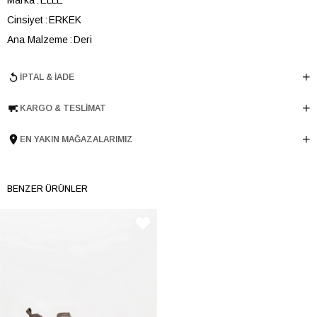
Cinsiyet
ERKEK
Ana Malzeme
Deri
Astar Malzemesi
Tekstil
İPTAL & İADE
Topuk Boyu
5 cm
Taban Malzemesi
Poliüretan
KARGO & TESLIMAT
Ürün Cinsi
Chunky
Taban Yüksekliği
3 cm
EN YAKIN MAĞAZALARIMIZ
Menşei
TURKIYE
Ürün Grubu
AYAKKABI
BENZER ÜRÜNLER