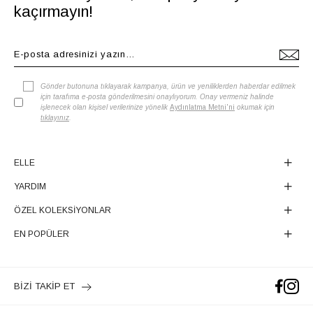
kaçırmayın!
Gönder butonuna tıklayarak kampanya, ürün ve yeniliklerden haberdar edilmek
için tarafıma e-posta gönderilmesini onaylıyorum. Onay vermeniz halinde
işlenecek olan kişisel verilerinize yönelik
Aydınlatma Metni'ni
okumak için
tıklayınız
.
ELLE
YARDIM
ÖZEL KOLEKSİYONLAR
EN POPÜLER
BİZİ TAKİP ET