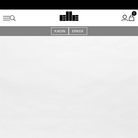
Büyük Yaz İndirimi Başladı!
Kargo Ücretsiz!
0
KADIN
ERKEK