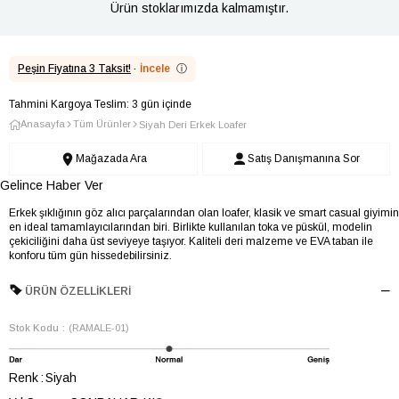
Ürün stoklarımızda kalmamıştır.
Peşin Fiyatına 3 Taksit!
·
İncele
ⓘ
Tahmini Kargoya Teslim: 3 gün içinde
Anasayfa
Tüm Ürünler
Siyah Deri Erkek Loafer
Mağazada Ara
Satış Danışmanına Sor
Gelince Haber Ver
Erkek şıklığının göz alıcı parçalarından olan loafer, klasik ve smart casual giyimin
en ideal tamamlayıcılarından biri. Birlikte kullanılan toka ve püskül, modelin
çekiciliğini daha üst seviyeye taşıyor. Kaliteli deri malzeme ve EVA taban ile
konforu tüm gün hissedebilirsiniz.
ÜRÜN ÖZELLIKLERI
Stok Kodu
(RAMALE-01)
Renk
Siyah