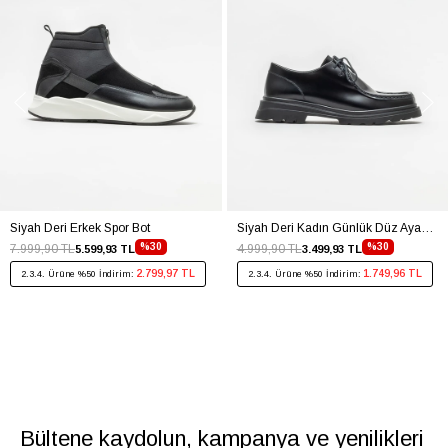
Siyah Deri Erkek Spor Bot
Siyah Deri Kadın Günlük Düz Ayakkabı
%30
%30
7.999,90 TL
4.999,90 TL
5.599,93 TL
3.499,93 TL
2.799,97 TL
1.749,96 TL
2.3.4. Ürüne %50 İndirim:
2.3.4. Ürüne %50 İndirim:
Bültene kaydolun, kampanya ve yenilikleri