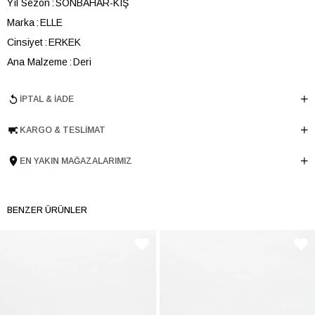
Yıl Sezon
SONBAHAR-KIŞ
Marka
ELLE
Cinsiyet
ERKEK
Ana Malzeme
Deri
Astar Malzemesi
Deri
İPTAL & İADE
Topuk Boyu
2.5 cm
Taban Malzemesi
EVA
KARGO & TESLIMAT
Ürün Cinsi
Loafer
Taban Yüksekliği
2.5 cm
EN YAKIN MAĞAZALARIMIZ
Menşei
TURKIYE
Ürün Grubu
AYAKKABI
BENZER ÜRÜNLER
İnternet Kategorisi
Babet/Loafer