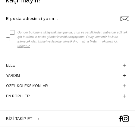
kaçırmayın!
Gönder butonuna tıklayarak kampanya, ürün ve yeniliklerden haberdar edilmek
için tarafıma e-posta gönderilmesini onaylıyorum. Onay vermeniz halinde
işlenecek olan kişisel verilerinize yönelik
Aydınlatma Metni'ni
okumak için
tıklayınız
.
ELLE
YARDIM
ÖZEL KOLEKSİYONLAR
EN POPÜLER
BİZİ TAKİP ET