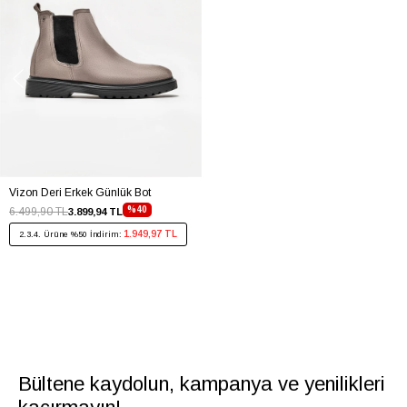
Vizon Deri Erkek Günlük Bot
%40
6.499,90 TL
3.899,94 TL
1.949,97 TL
2.3.4. Ürüne %50 İndirim:
Bültene kaydolun, kampanya ve yenilikleri