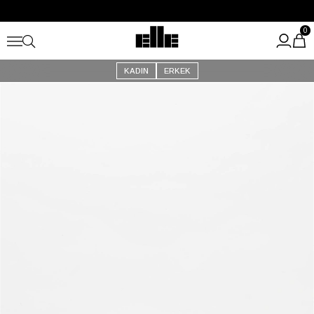
Büyük Yaz İndirimi Başladı!
Kargo Ücretsiz!
0
KADIN
ERKEK