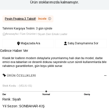
Ürün stoklarımızda kalmamıştır.
Peşin Fiyatına 3 Taksit!
·
İncele
ⓘ
Tahmini Kargoya Teslim: 3 gün içinde
Anasayfa
Tüm Ürünler
Siyah Deri Erkek Loafer
Mağazada Ara
Satış Danışmanına Sor
Gelince Haber Ver
Klasik bir loaferın modern detaylarla yorumlanmış hali olan bu model, darbe
emici eva tabanları ve desenli dokusu sayesinde uzun süreli kullanımlarda bile
rahatınızı garantilerken, gün boyu şıklık sunar.
ÜRÜN ÖZELLIKLERI
Stok Kodu
(VELIU-01)
Renk
Siyah
Yıl Sezon
SONBAHAR-KIŞ