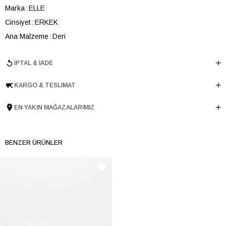
Marka
ELLE
Cinsiyet
ERKEK
Ana Malzeme
Deri
Astar Malzemesi
Deri
İPTAL & İADE
Topuk Boyu
3.5 cm
Taban Malzemesi
EVA
KARGO & TESLIMAT
Ürün Cinsi
Loafer
Taban Yüksekliği
3.5 cm
EN YAKIN MAĞAZALARIMIZ
Menşei
TURKIYE
Ürün Grubu
AYAKKABI
BENZER ÜRÜNLER
İnternet Kategorisi
Babet/Loafer