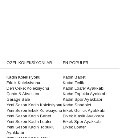
ÖZEL KOLEKSİYONLAR
EN POPÜLER
Kadın Koleksiyonu
Kadın Babet
Erkek Koleksiyonu
Kadın Terlik
Deri Ceket Koleksiyonu
Kadın Loafer Ayakkabı
Çanta & Aksesuar
Kadın Topuklu Ayakkabı
Garage Sale
Kadın Spor Ayakkabı
Yeni Sezon Kadın Koleksiyonu
Kadın Sandalet
Yeni Sezon Erkek Koleksiyonu
Erkek Günlük Ayakkabı
Yeni Sezon Kadın Babet
Erkek Klasik Ayakkabı
Yeni Sezon Kadın Loafer
Erkek Spor Ayakkabı
Yeni Sezon Kadın Topuklu
Erkek Loafer
Ayakkabı