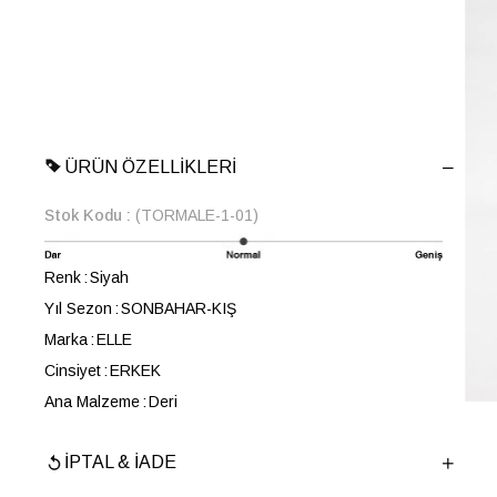
ÜRÜN ÖZELLIKLERI
Stok Kodu
(TORMALE-1-01)
Renk
Siyah
Yıl Sezon
SONBAHAR-KIŞ
Marka
ELLE
Cinsiyet
ERKEK
Ana Malzeme
Deri
Astar Malzemesi
Tekstil
İPTAL & İADE
Topuk Boyu
2.5 cm
Taban Malzemesi
Microlight