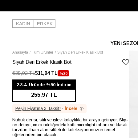
KADIN
ERKEK
YENİ SEZO
Anasayfa
Tüm Ürünler
Siyah Deri Erkek Klasik Bot
Siyah Deri Erkek Klasik Bot
639,92 TL
511,94 TL
%
20
İNDIRIM
2.3.4. Üründe %50 İndirim
255,97 TL
Peşin Fiyatına 3 Taksit!
·
İncele
ⓘ
Nubuk derisi, stili ve işlevi kolaylıkla bir araya getiriyor. Slip-
on detayı, imza niteliğindeki katlı microlight tabanı ve klasik
tarzdan ilham alan silüeti ile koleksiyonunuzun temel
öğelerinden biri olacak.