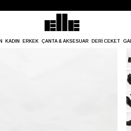
Büyük Yaz İndirimi Başladı!
Kargo Ücretsiz!
N
KADIN
ERKEK
ÇANTA & AKSESUAR
DERİ CEKET
GA