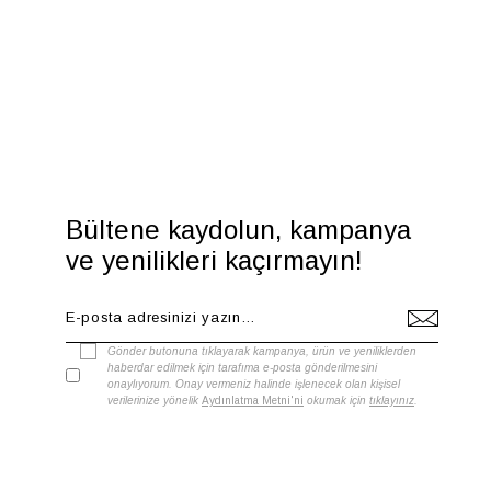
Bültene kaydolun, kampanya
ve yenilikleri kaçırmayın!
Gönder butonuna tıklayarak kampanya, ürün ve yeniliklerden
haberdar edilmek için tarafıma e-posta gönderilmesini
onaylıyorum. Onay vermeniz halinde işlenecek olan kişisel
verilerinize yönelik
Aydınlatma Metni'ni
okumak için
tıklayınız
.