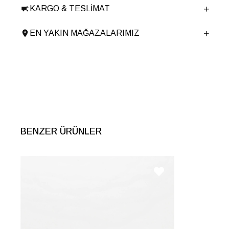
KARGO & TESLIMAT
Ürün Cinsi
Klasik
Taban Yüksekliği
1 cm
EN YAKIN MAĞAZALARIMIZ
Menşei
TURKIYE
Ürün Grubu
BOT
İnternet Kategorisi
Klasik Ayakkabı
BENZER ÜRÜNLER