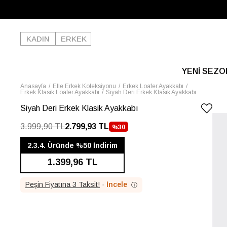
KADIN
ERKEK
YENİ SEZO
Anasayfa
Elle Erkek Koleksiyonu
Erkek Loafer Ayakkabı
Erkek Klasik Loafer Ayakkabı
Siyah Deri Erkek Klasik Ayakkabı
Siyah Deri Erkek Klasik Ayakkabı
3.999,90 TL
2.799,93 TL
%
30
İNDIRIM
2.3.4. Üründe %50 İndirim
1.399,96 TL
Peşin Fiyatına 3 Taksit!
·
İncele
ⓘ