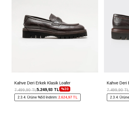
Kahve Deri Erkek Klasik Loafer
Kahve Deri 
%30
5.249,93 TL
7.499,90 TL
7.499,90 TL
2.3.4. Ürüne %50 İndirim:
2.624,97 TL
2.3.4. Ürün