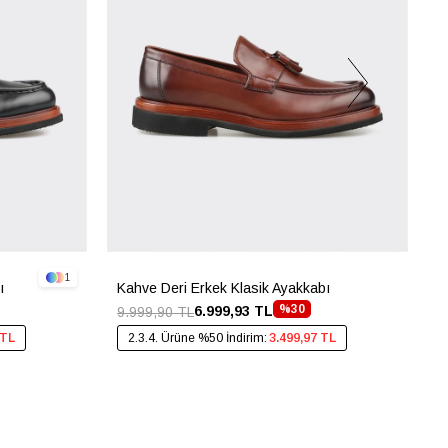
1
ı
Kahve Deri Erkek Klasik Ayakkabı
S
%30
6.999,93 TL
9.999,90 TL
4
 TL
2.3.4. Ürüne %50 İndirim:
3.499,97 TL