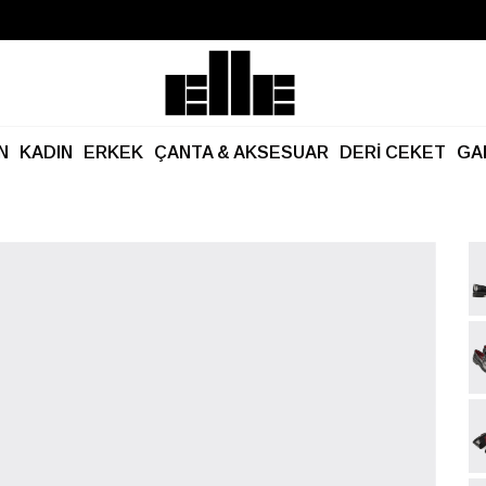
Büyük Yaz İndirimi Başladı!
Kargo Ücretsiz!
N
KADIN
ERKEK
ÇANTA & AKSESUAR
DERİ CEKET
GA