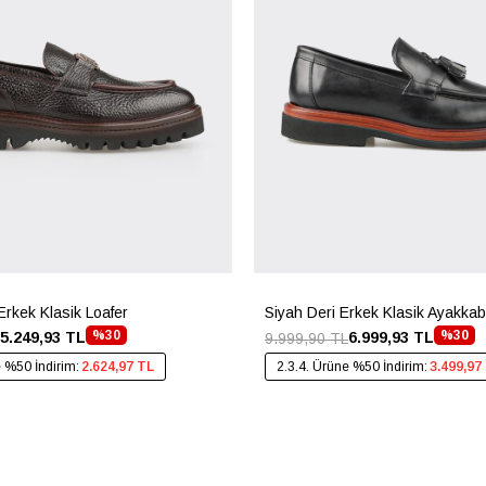
Erkek Klasik Loafer
Siyah Deri Erkek Klasik Ayakkab
%30
%30
5.249,93 TL
6.999,93 TL
9.999,90 TL
e %50 İndirim:
2.624,97 TL
2.3.4. Ürüne %50 İndirim:
3.499,97