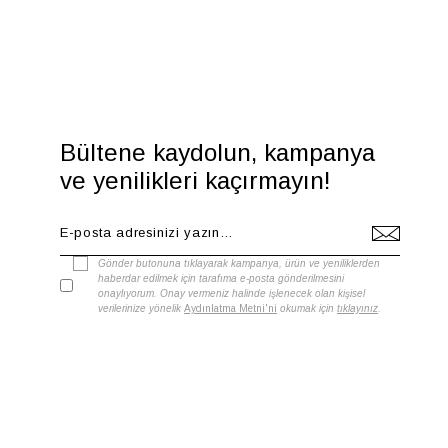
Bültene kaydolun, kampanya
ve yenilikleri kaçırmayın!
Gönder butonuna tıklayarak kampanya, ürün ve yeniliklerden
haberdar edilmek için tarafıma e-posta gönderilmesini
onaylıyorum. Onay vermeniz halinde işlenecek olan kişisel
verilerinize yönelik
Aydınlatma Metni'ni
okumak için
tıklayınız
.