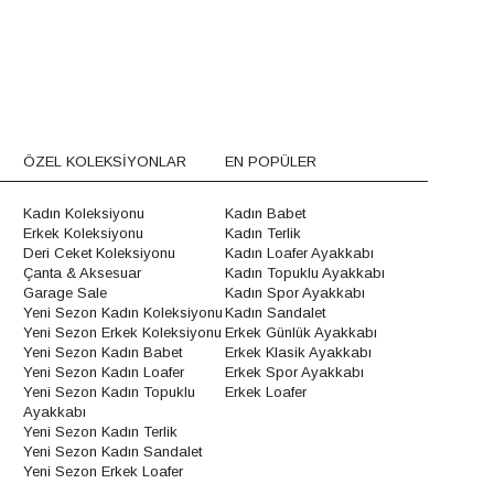
ÖZEL KOLEKSİYONLAR
EN POPÜLER
Kadın Koleksiyonu
Kadın Babet
Erkek Koleksiyonu
Kadın Terlik
Deri Ceket Koleksiyonu
Kadın Loafer Ayakkabı
Çanta & Aksesuar
Kadın Topuklu Ayakkabı
Garage Sale
Kadın Spor Ayakkabı
Yeni Sezon Kadın Koleksiyonu
Kadın Sandalet
Yeni Sezon Erkek Koleksiyonu
Erkek Günlük Ayakkabı
Yeni Sezon Kadın Babet
Erkek Klasik Ayakkabı
Yeni Sezon Kadın Loafer
Erkek Spor Ayakkabı
Yeni Sezon Kadın Topuklu
Erkek Loafer
Ayakkabı
Yeni Sezon Kadın Terlik
Yeni Sezon Kadın Sandalet
Yeni Sezon Erkek Loafer