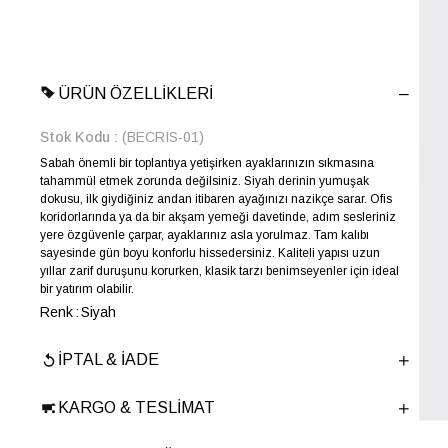
ÜRÜN ÖZELLIKLERI
Stok Kodu
(BECRIS-01)
Sabah önemli bir toplantıya yetişirken ayaklarınızın sıkmasına
tahammül etmek zorunda değilsiniz. Siyah derinin yumuşak
dokusu, ilk giydiğiniz andan itibaren ayağınızı nazikçe sarar. Ofis
koridorlarında ya da bir akşam yemeği davetinde, adım sesleriniz
yere özgüvenle çarpar, ayaklarınız asla yorulmaz. Tam kalıbı
sayesinde gün boyu konforlu hissedersiniz. Kaliteli yapısı uzun
yıllar zarif duruşunu korurken, klasik tarzı benimseyenler için ideal
bir yatırım olabilir.
Renk
Siyah
Yıl Sezon
İLKBAHAR-YAZ
İPTAL & İADE
Marka
ELLE
Cinsiyet
ERKEK
KARGO & TESLIMAT
Ana Malzeme
İnek Derisi