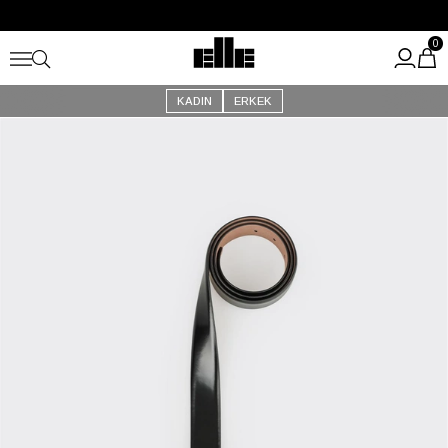
Büyük Yaz İndirimi Başladı!
Kargo Ücretsiz!
0
KADIN
ERKEK