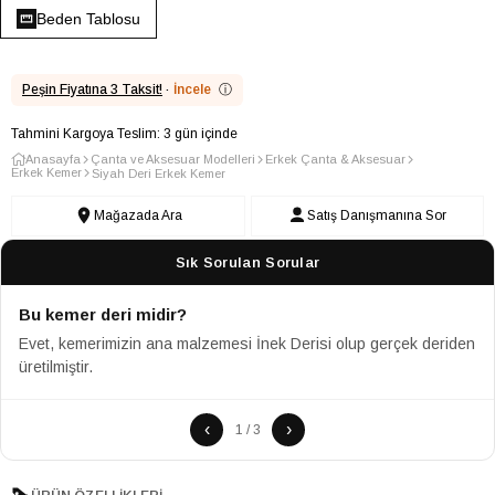
Beden Tablosu
Peşin Fiyatına 3 Taksit!
·
İncele
ⓘ
Tahmini Kargoya Teslim: 3 gün içinde
Anasayfa
Çanta ve Aksesuar Modelleri
Erkek Çanta & Aksesuar
Erkek Kemer
Siyah Deri Erkek Kemer
Mağazada Ara
Satış Danışmanına Sor
Sık Sorulan Sorular
Bu kemer deri midir?
Evet, kemerimizin ana malzemesi İnek Derisi olup gerçek deriden
üretilmiştir.
‹
›
1 / 3