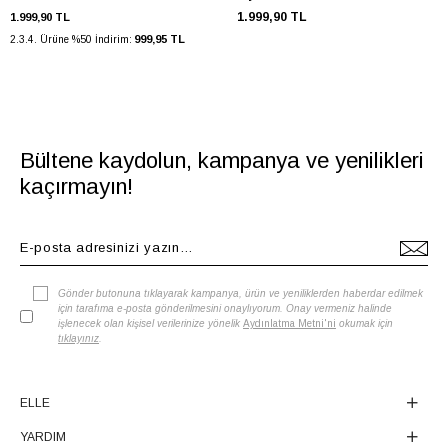
1.999,90 TL
1.999,90 TL
999,95 TL
2.3.4. Ürüne %50 İndirim:
Bültene kaydolun, kampanya ve yenilikleri
kaçırmayın!
Gönder butonuna tıklayarak kampanya, ürün ve yeniliklerden haberdar edilmek
için tarafıma e-posta gönderilmesini onaylıyorum. Onay vermeniz halinde
işlenecek olan kişisel verilerinize yönelik
Aydınlatma Metni'ni
okumak için
tıklayınız
.
ELLE
YARDIM