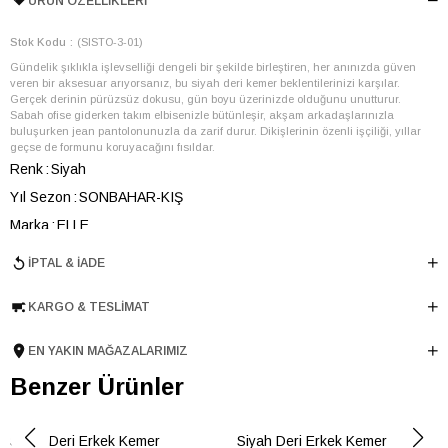
ÜRÜN ÖZELLIKLERI
Stok Kodu
(SISTO-3-01)
Gündelik şıklıkla işlevselliği dengeli bir şekilde birleştiren, her anınızda güven
veren bir aksesuar arıyorsanız, bu siyah deri kemer beklentilerinizi karşılar.
Gerçek derinin pürüzsüz dokusu, gün boyu üzerinizde olduğunu unutturur.
Sabah ofise giderken takım elbisenizle bütünleşir, akşam arkadaşlarınızla
buluşurken jean pantolonunuzla da zarif durur. Dikişlerinin özenli işçiliği, yıllar
geçse de formunu koruyacağını fısıldar.
Renk
Siyah
Yıl Sezon
SONBAHAR-KIŞ
Marka
ELLE
Cinsiyet
ERKEK
İPTAL & İADE
Ana Malzeme
İnek Derisi
KARGO & TESLIMAT
Menşei
TURKIYE
Ürün Grubu
KEMER
EN YAKIN MAĞAZALARIMIZ
Benzer Ürünler
Siyah Deri Erkek Kemer
Siyah Deri Erkek Kemer