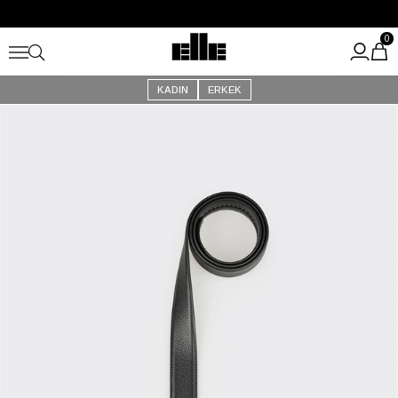
Büyük Yaz İndirimi Başladı!
Kargo Ücretsiz!
0
KADIN
ERKEK