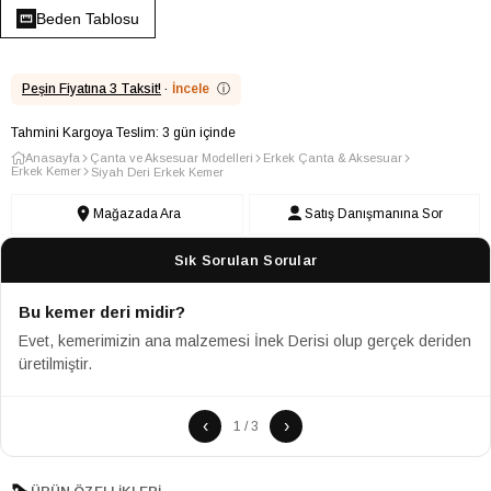
Beden Tablosu
Peşin Fiyatına 3 Taksit!
·
İncele
ⓘ
Tahmini Kargoya Teslim: 3 gün içinde
Anasayfa
Çanta ve Aksesuar Modelleri
Erkek Çanta & Aksesuar
Erkek Kemer
Siyah Deri Erkek Kemer
Mağazada Ara
Satış Danışmanına Sor
Sık Sorulan Sorular
Bu kemer deri midir?
Evet, kemerimizin ana malzemesi İnek Derisi olup gerçek deriden
üretilmiştir.
‹
›
1 / 3