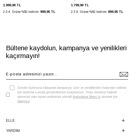
1.999,90 TL
1.799,90 TL
999,95 TL
899,95 TL
2.3.4. Ürüne %50 İndirim:
2.3.4. Ürüne %50 İndirim:
Bültene kaydolun, kampanya ve yenilikleri
kaçırmayın!
Gönder butonuna tıklayarak kampanya, ürün ve yeniliklerden haberdar edilmek
için tarafıma e-posta gönderilmesini onaylıyorum. Onay vermeniz halinde
işlenecek olan kişisel verilerinize yönelik
Aydınlatma Metni'ni
okumak için
tıklayınız
.
ELLE
YARDIM