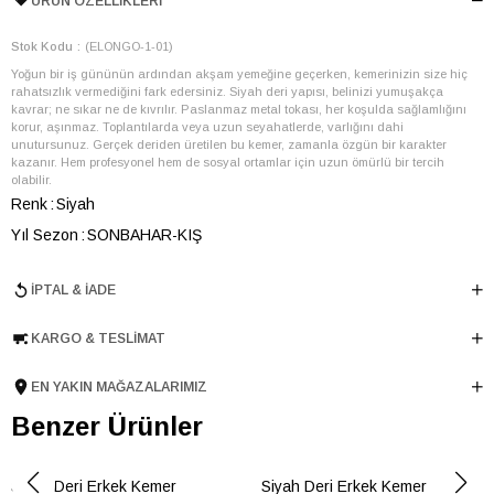
ÜRÜN ÖZELLIKLERI
Stok Kodu
(ELONGO-1-01)
Yoğun bir iş gününün ardından akşam yemeğine geçerken, kemerinizin size hiç
rahatsızlık vermediğini fark edersiniz. Siyah deri yapısı, belinizi yumuşakça
kavrar; ne sıkar ne de kıvrılır. Paslanmaz metal tokası, her koşulda sağlamlığını
korur, aşınmaz. Toplantılarda veya uzun seyahatlerde, varlığını dahi
unutursunuz. Gerçek deriden üretilen bu kemer, zamanla özgün bir karakter
kazanır. Hem profesyonel hem de sosyal ortamlar için uzun ömürlü bir tercih
olabilir.
Renk
Siyah
Yıl Sezon
SONBAHAR-KIŞ
Marka
ELLE
İPTAL & İADE
Cinsiyet
ERKEK
Ana Malzeme
İnek Derisi
KARGO & TESLIMAT
Menşei
TURKIYE
EN YAKIN MAĞAZALARIMIZ
Ürün Grubu
KEMER
Benzer Ürünler
Siyah Deri Erkek Kemer
Siyah Deri Erkek Kemer