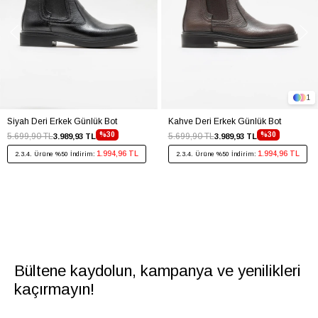
1
Siyah Deri Erkek Günlük Bot
Kahve Deri Erkek Günlük Bot
%30
%30
5.699,90 TL
5.699,90 TL
3.989,93 TL
3.989,93 TL
1.994,96 TL
1.994,96 TL
2.3.4. Ürüne %50 İndirim:
2.3.4. Ürüne %50 İndirim:
Bültene kaydolun, kampanya ve yenilikleri
kaçırmayın!