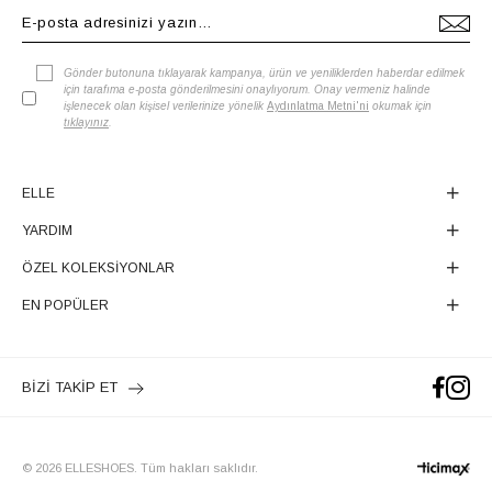
Gönder butonuna tıklayarak kampanya, ürün ve yeniliklerden haberdar edilmek
için tarafıma e-posta gönderilmesini onaylıyorum. Onay vermeniz halinde
işlenecek olan kişisel verilerinize yönelik
Aydınlatma Metni'ni
okumak için
tıklayınız
.
ELLE
YARDIM
ÖZEL KOLEKSİYONLAR
EN POPÜLER
BİZİ TAKİP ET
© 2026 ELLESHOES. Tüm hakları saklıdır.