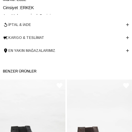
Cinsiyet
ERKEK
Ana Malzeme
İnek Derisi
Astar Malzemesi
İnek Derisi
İPTAL & İADE
Topuk Boyu
3.5 cm
KARGO & TESLIMAT
Taban Malzemesi
Kauçuk
Ürün Cinsi
Günlük
EN YAKIN MAĞAZALARIMIZ
Taban Yüksekliği
3.5 cm
Menşei
TURKIYE
BENZER ÜRÜNLER
Ürün Grubu
BOT
İnternet Kategorisi
Günlük Ayakkabı