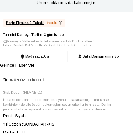
Ürün stoklarımızda kalmamıştır.
Peşin Fiyatına 3 Taksit!
·
İncele
ⓘ
Tahmini Kargoya Teslim: 3 gün içinde
Anasayfa
Elle Erkek Koleksiyonu
Erkek Bot Modelleri
Erkek Günlük Bot Modelleri
Siyah Deri Erkek Günlük Bot
Mağazada Ara
Satış Danışmanına Sor
Gelince Haber Ver
ÜRÜN ÖZELLIKLERI
Stok Kodu
(FILAINE-01)
İki farklı dokudaki derinin kombinasyonu ile tasarlanmış botlar klasik
kombinlerinde bile özgün dokunuşları seven erkekler için ideal. Denim
pantolonlarla eşleştirerek smart casual bir görünüm yaratabilirsiniz.
Renk
Siyah
Yıl Sezon
SONBAHAR-KIŞ
Marka
ELLE