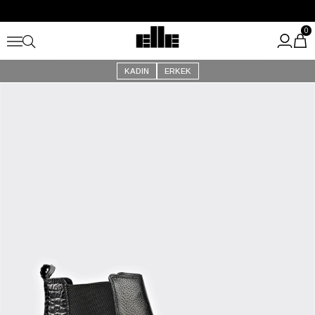
Büyük Yaz İndirimi Başladı!
Kargo Ücretsiz!
0
KADIN
ERKEK